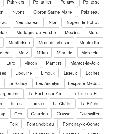
Pithiviers
Pontarlier
Pontivy
Pontoise
on
Nyons
Oloron-Sainte-Marie
Palaiseau
rac
Neufchâteau
Niort
Nogent-le-Rotrou
laix
Mortagne-au-Perche
Moulins
Muret
Montbrison
Mont-de-Marsan
Montdidier
ende
Metz
Millau
Mirande
Molsheim
Lure
Mâcon
Mamers
Mantes-la-Jolie
oses
Libourne
Limoux
Lisieux
Loches
Le Raincy
Les Andelys
Lesparre-Médoc
argentière
La Roche-sur-Yon
La Tour-du-Pin
n
Istres
Jonzac
La Châtre
La Flèche
ap
Gex
Gourdon
Grasse
Guebwiller
c
Foix
Fontainebleau
Fontenay-le-Comte