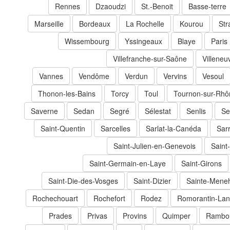
Rennes
Dzaoudzi
St.-Benoit
Basse-terre
Marseille
Bordeaux
La Rochelle
Kourou
Str
Wissembourg
Yssingeaux
Blaye
Paris
Villefranche-sur-Saône
Villeneu
Vannes
Vendôme
Verdun
Vervins
Vesoul
Thonon-les-Bains
Torcy
Toul
Tournon-sur-Rhô
Saverne
Sedan
Segré
Sélestat
Senlis
Se
Saint-Quentin
Sarcelles
Sarlat-la-Canéda
Sar
Saint-Julien-en-Genevois
Saint
Saint-Germain-en-Laye
Saint-Girons
Saint-Die-des-Vosges
Saint-Dizier
Sainte-Mene
Rochechouart
Rochefort
Rodez
Romorantin-Lan
Prades
Privas
Provins
Quimper
Rambou