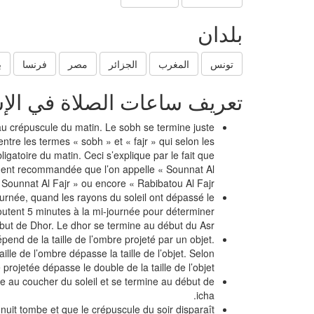
بلدان
تونس
المغرب
الجزائر
مصر
فرنسا
ب
تعريف ساعات الصلاة في الإ
au crépuscule du matin. Le sobh se termine juste
 entre les termes « sobh » et « fajr » qui selon les
ligatoire du matin. Ceci s’explique par le fait que
rtement recommandée que l’on appelle « Sounnat Al
Sounnat Al Fajr » ou encore « Rabibatou Al Fajr »
ournée, quand les rayons du soleil ont dépassé le
utent 5 minutes à la mi-journée pour déterminer
but de Dhor. Le dhor se termine au début du Asr.
épend de la taille de l’ombre projeté par un objet.
ille de l’ombre dépasse la taille de l’objet. Selon
projetée dépasse le double de la taille de l’objet.
e au coucher du soleil et se termine au début de
icha.
nuit tombe et que le crépuscule du soir disparaît.