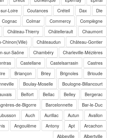
an
Dreux
Dunkerque
Épernay
Épinal
sur-Loire
Coutances
Créteil
Dax
Die
Cognac
Colmar
Commercy
Compiègne
Château-Thierry
Châtellerault
Chaumont
-Chinon(Ville)
Châteaudun
Château-Gontier
n-sur-Saône
Chambéry
Charleville-Mézières
entras
Castellane
Castelsarrasin
Castres
ire
Briançon
Briey
Brignoles
Brioude
neville
Boulay-Moselle
Boulogne-Billancourt
auvais
Belfort
Bellac
Belley
Bergerac
gnères-de-Bigorre
Barcelonnette
Bar-le-Duc
ubusson
Auch
Aurillac
Autun
Avallon
nis
Angoulême
Antony
Apt
Arcachon
Abbeville
Albertville