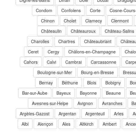
Digne-les-Bains
Dinan
Dole
Douai
Draguign
Condom
Confolens
Corte
Cosne-Cours-
Chinon
Cholet
Clamecy
Clermont
Châteaulin
Châteauroux
Château-Salins
Charolles
Chartres
Châteaubriant
Château
Ceret
Cergy
Châlons-en-Champagne
Chalo
Cahors
Calvi
Cambrai
Carcassonne
Carp
Boulogne-sur-Mer
Bourg-en-Bresse
Bressu
Bernay
Béthune
Blois
Bobigny
Bon
Bar-sur-Aube
Bayeux
Bayonne
Beaune
Be
Avesnes-sur-Helpe
Avignon
Avranches
Ba
Argèles-Gazost
Argentan
Argenteuil
Arles
A
Albi
Alençon
Ales
Altkirch
Ambert
Ance