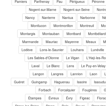
Pamiers
Parthenay
Pau
Périgueux
Péronne
Nogent-sur-Marne
Nogent-sur-Seine
Nontr
Nancy
Nanterre
Nantua
Narbonne
Né
Montlucon
Montmorillon
Montreuil
Mor
Montargis
Montauban
Montbard
Montbéliard
Marmande
Mauriac
Mayenne
Meaux
M
Lodève
Lons-le-Saunier
Louhans
Lunéville
Les Sables-d'Olonne
Le Vigan
L'Haÿ-les-R
Laval
Le Blanc
Lens
Le Puy-en-Velay
Langon
Langres
Lannion
Laon
L
Guéret
Guingamp
Haguenau
Issoire
Issoudu
Forbach
Forcalquier
Fougères
G
Étampes
Évreux
Évry
Figeac
Flora