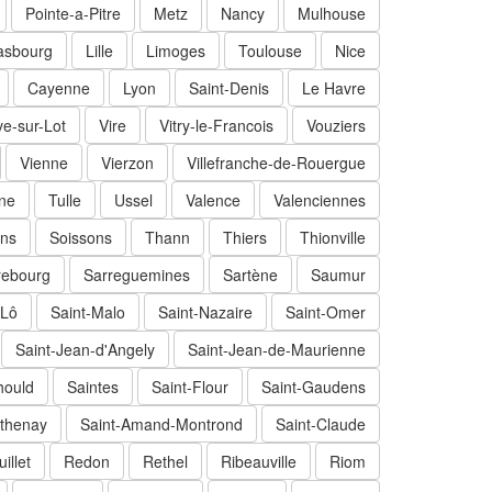
Pointe-a-Pitre
Metz
Nancy
Mulhouse
asbourg
Lille
Limoges
Toulouse
Nice
Cayenne
Lyon
Saint-Denis
Le Havre
ve-sur-Lot
Vire
Vitry-le-Francois
Vouziers
Vienne
Vierzon
Villefranche-de-Rouergue
ne
Tulle
Ussel
Valence
Valenciennes
ns
Soissons
Thann
Thiers
Thionville
rebourg
Sarreguemines
Sartène
Saumur
-Lô
Saint-Malo
Saint-Nazaire
Saint-Omer
Saint-Jean-d'Angely
Saint-Jean-de-Maurienne
hould
Saintes
Saint-Flour
Saint-Gaudens
thenay
Saint-Amand-Montrond
Saint-Claude
illet
Redon
Rethel
Ribeauville
Riom