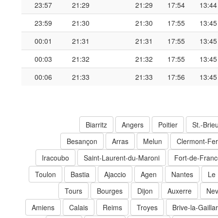
23:57
21:29
21:29
17:54
13:44
23:59
21:30
21:30
17:55
13:45
00:01
21:31
21:31
17:55
13:45
00:03
21:32
21:32
17:55
13:45
00:06
21:33
21:33
17:56
13:45
Biarritz
Angers
Poitier
St.-Brie
Besançon
Arras
Melun
Clermont-Fe
Iracoubo
Saint-Laurent-du-Maroni
Fort-de-Fran
Toulon
Bastia
Ajaccio
Agen
Nantes
Le
Tours
Bourges
Dijon
Auxerre
Nev
Amiens
Calais
Reims
Troyes
Brive-la-Gailla