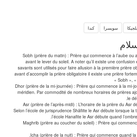
لجيكا
سويسرا
كندا
سلام
Sobh (prière du matin) : Prière qui commence à l’aube ou 
avant le lever du soleil. A noter qu’il existe une confusion
savants sont utilisés pour faire allusion à la première prière ob
avant d’accomplir la prière obligatoire il existe une prière fo
Sobh », « 
Dhor (prière de la mi-journée) : Prière qui commence à la mi-j
méridien. Par commodité de nombreux horaires de prières ajo
le dé
Asr (prière de l’après-midi) : L’horaire de la prière du Asr d
Selon l’école de jurisprudence Shâfiite le Asr débute lorsque la ta
l’école Hanafite le Asr débute quand l’ombre 
Maghrib (prière au coucher du soleil) : Prière qui commenc
Icha (prière de la nuit) : Prière qui commence quand la 