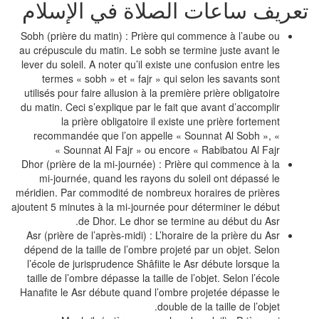
عريف ساعات الصلاة في الإسلام
Sobh (prière du matin) : Prière qui commence à l’aube ou
au crépuscule du matin. Le sobh se termine juste avant le
lever du soleil. A noter qu’il existe une confusion entre les
termes « sobh » et « fajr » qui selon les savants sont
utilisés pour faire allusion à la première prière obligatoire
du matin. Ceci s’explique par le fait que avant d’accomplir
la prière obligatoire il existe une prière fortement
recommandée que l’on appelle « Sounnat Al Sobh », «
Sounnat Al Fajr » ou encore « Rabibatou Al Fajr »
Dhor (prière de la mi-journée) : Prière qui commence à la
mi-journée, quand les rayons du soleil ont dépassé le
méridien. Par commodité de nombreux horaires de prières
ajoutent 5 minutes à la mi-journée pour déterminer le début
de Dhor. Le dhor se termine au début du Asr.
Asr (prière de l’après-midi) : L’horaire de la prière du Asr
dépend de la taille de l’ombre projeté par un objet. Selon
l’école de jurisprudence Shâfiite le Asr débute lorsque la
taille de l’ombre dépasse la taille de l’objet. Selon l’école
Hanafite le Asr débute quand l’ombre projetée dépasse le
double de la taille de l’objet.