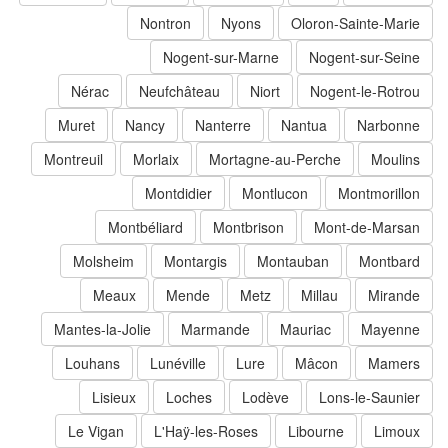
Nontron
Nyons
Oloron-Sainte-Marie
Nogent-sur-Marne
Nogent-sur-Seine
Nérac
Neufchâteau
Niort
Nogent-le-Rotrou
Muret
Nancy
Nanterre
Nantua
Narbonne
Montreuil
Morlaix
Mortagne-au-Perche
Moulins
Montdidier
Montlucon
Montmorillon
Montbéliard
Montbrison
Mont-de-Marsan
Molsheim
Montargis
Montauban
Montbard
Meaux
Mende
Metz
Millau
Mirande
Mantes-la-Jolie
Marmande
Mauriac
Mayenne
Louhans
Lunéville
Lure
Mâcon
Mamers
Lisieux
Loches
Lodève
Lons-le-Saunier
Le Vigan
L'Haÿ-les-Roses
Libourne
Limoux