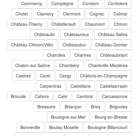
Commercy
Compiègne
Condom
Confolens
Cholet
Clamecy
Clermont
Cognac
Colmar
Château-Thierry
Châtellerault
Chaumont
Chinon
Châteaulin
Châteauroux
Château-Salins
Château-Chinon(Ville)
Châteaudun
Château-Gontier
Charolles
Chartres
Châteaubriant
Chalon-sur-Saône
Chambéry
Charleville-Mézières
Castres
Ceret
Cergy
Châlons-en-Champagne
Carpentras
Castellane
Castelsarrasin
Brioude
Cahors
Calvi
Cambrai
Carcassonne
Bressuire
Briançon
Briey
Brignoles
Boulogne-sur-Mer
Bourg-en-Bresse
Bonneville
Boulay-Moselle
Boulogne-Billancourt