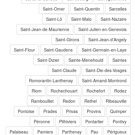
Saint-Omer
Saint-Quentin
Sarcelles
Saint-Lô
Saint-Malo
Saint-Nazaire
Saint-Jean-de-Maurienne
Saint-Julien-en-Genevois
Saint-Girons
Saint-Jean-d'Angely
Saint-Flour
Saint-Gaudens
Saint-Germain-en-Laye
Saint-Dizier
Sainte-Menehould
Saintes
Saint-Claude
Saint-Die-des-Vosges
Romorantin-Lanthenay
Saint-Amand-Montrond
Riom
Rochechouart
Rochefort
Rodez
Rambouillet
Redon
Rethel
Ribeauville
Pontoise
Prades
Privas
Provins
Quimper
Péronne
Pithiviers
Pontarlier
Pontivy
Palaiseau
Pamiers
Parthenay
Pau
Périgueux