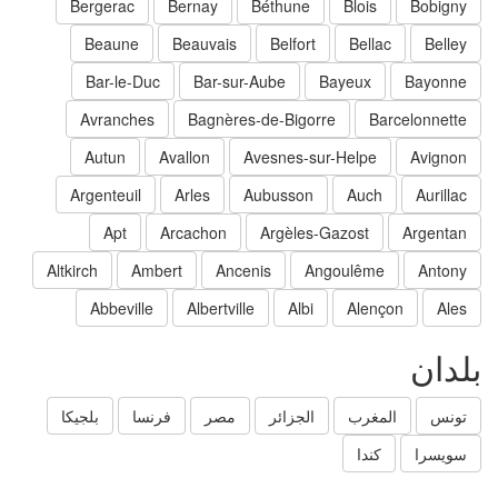
Bergerac
Bernay
Béthune
Blois
Bobigny
Beaune
Beauvais
Belfort
Bellac
Belley
Bar-le-Duc
Bar-sur-Aube
Bayeux
Bayonne
Avranches
Bagnères-de-Bigorre
Barcelonnette
Autun
Avallon
Avesnes-sur-Helpe
Avignon
Argenteuil
Arles
Aubusson
Auch
Aurillac
Apt
Arcachon
Argèles-Gazost
Argentan
Altkirch
Ambert
Ancenis
Angoulême
Antony
Abbeville
Albertville
Albi
Alençon
Ales
لدان
تونس
المغرب
الجزائر
مصر
فرنسا
بلجيكا
سويسرا
كندا