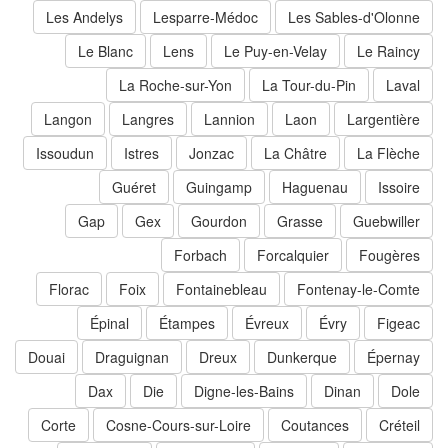
Les Andelys
Lesparre-Médoc
Les Sables-d'Olonne
Le Blanc
Lens
Le Puy-en-Velay
Le Raincy
La Roche-sur-Yon
La Tour-du-Pin
Laval
Langon
Langres
Lannion
Laon
Largentière
Issoudun
Istres
Jonzac
La Châtre
La Flèche
Guéret
Guingamp
Haguenau
Issoire
Gap
Gex
Gourdon
Grasse
Guebwiller
Forbach
Forcalquier
Fougères
Florac
Foix
Fontainebleau
Fontenay-le-Comte
Épinal
Étampes
Évreux
Évry
Figeac
Douai
Draguignan
Dreux
Dunkerque
Épernay
Dax
Die
Digne-les-Bains
Dinan
Dole
Corte
Cosne-Cours-sur-Loire
Coutances
Créteil