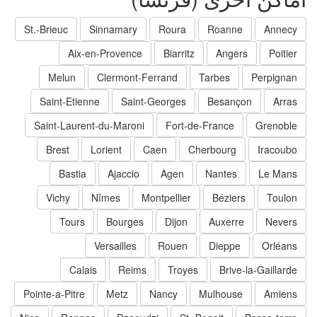
St.-Brieuc
Sinnamary
Roura
Roanne
Annecy
Aix-en-Provence
Biarritz
Angers
Poitier
Melun
Clermont-Ferrand
Tarbes
Perpignan
Saint-Etienne
Saint-Georges
Besançon
Arras
Saint-Laurent-du-Maroni
Fort-de-France
Grenoble
Brest
Lorient
Caen
Cherbourg
Iracoubo
Bastia
Ajaccio
Agen
Nantes
Le Mans
Vichy
Nîmes
Montpellier
Béziers
Toulon
Tours
Bourges
Dijon
Auxerre
Nevers
Versailles
Rouen
Dieppe
Orléans
Calais
Reims
Troyes
Brive-la-Gaillarde
Pointe-a-Pitre
Metz
Nancy
Mulhouse
Amiens