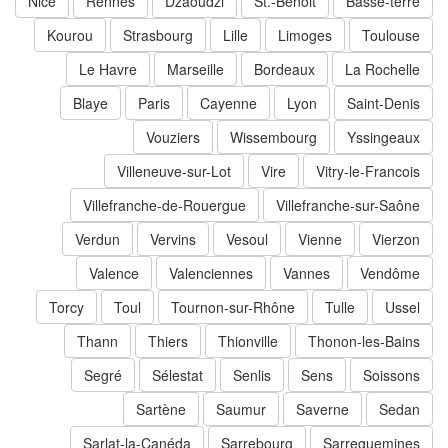
Nice
Rennes
Dzaoudzi
St.-Benoit
Basse-terre
Kourou
Strasbourg
Lille
Limoges
Toulouse
Le Havre
Marseille
Bordeaux
La Rochelle
Blaye
Paris
Cayenne
Lyon
Saint-Denis
Vouziers
Wissembourg
Yssingeaux
Villeneuve-sur-Lot
Vire
Vitry-le-Francois
Villefranche-de-Rouergue
Villefranche-sur-Saône
Verdun
Vervins
Vesoul
Vienne
Vierzon
Valence
Valenciennes
Vannes
Vendôme
Torcy
Toul
Tournon-sur-Rhône
Tulle
Ussel
Thann
Thiers
Thionville
Thonon-les-Bains
Segré
Sélestat
Senlis
Sens
Soissons
Sartène
Saumur
Saverne
Sedan
Sarlat-la-Canéda
Sarrebourg
Sarreguemines