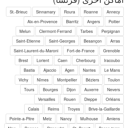
St.-Brieuc
Sinnamary
Roura
Roanne
Annecy
Aix-en-Provence
Biarritz
Angers
Poitier
Melun
Clermont-Ferrand
Tarbes
Perpignan
Saint-Etienne
Saint-Georges
Besançon
Arras
Saint-Laurent-du-Maroni
Fort-de-France
Grenoble
Brest
Lorient
Caen
Cherbourg
Iracoubo
Bastia
Ajaccio
Agen
Nantes
Le Mans
Vichy
Nîmes
Montpellier
Béziers
Toulon
Tours
Bourges
Dijon
Auxerre
Nevers
Versailles
Rouen
Dieppe
Orléans
Calais
Reims
Troyes
Brive-la-Gaillarde
Pointe-a-Pitre
Metz
Nancy
Mulhouse
Amiens