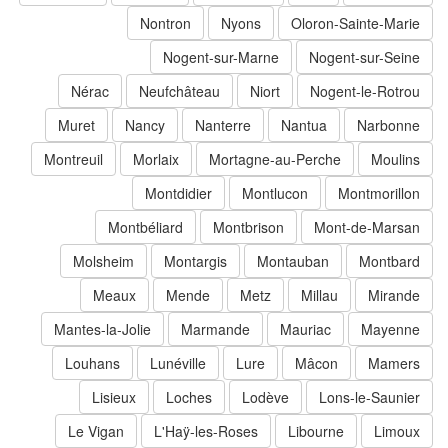
Nontron
Nyons
Oloron-Sainte-Marie
Nogent-sur-Marne
Nogent-sur-Seine
Nérac
Neufchâteau
Niort
Nogent-le-Rotrou
Muret
Nancy
Nanterre
Nantua
Narbonne
Montreuil
Morlaix
Mortagne-au-Perche
Moulins
Montdidier
Montlucon
Montmorillon
Montbéliard
Montbrison
Mont-de-Marsan
Molsheim
Montargis
Montauban
Montbard
Meaux
Mende
Metz
Millau
Mirande
Mantes-la-Jolie
Marmande
Mauriac
Mayenne
Louhans
Lunéville
Lure
Mâcon
Mamers
Lisieux
Loches
Lodève
Lons-le-Saunier
Le Vigan
L'Haÿ-les-Roses
Libourne
Limoux