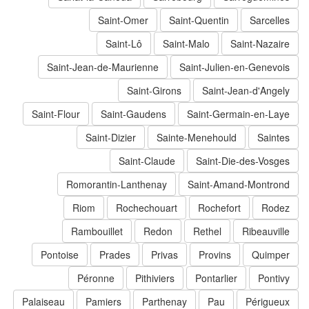
Saint-Omer
Saint-Quentin
Sarcelles
Saint-Lô
Saint-Malo
Saint-Nazaire
Saint-Jean-de-Maurienne
Saint-Julien-en-Genevois
Saint-Girons
Saint-Jean-d'Angely
Saint-Flour
Saint-Gaudens
Saint-Germain-en-Laye
Saint-Dizier
Sainte-Menehould
Saintes
Saint-Claude
Saint-Die-des-Vosges
Romorantin-Lanthenay
Saint-Amand-Montrond
Riom
Rochechouart
Rochefort
Rodez
Rambouillet
Redon
Rethel
Ribeauville
Pontoise
Prades
Privas
Provins
Quimper
Péronne
Pithiviers
Pontarlier
Pontivy
Palaiseau
Pamiers
Parthenay
Pau
Périgueux