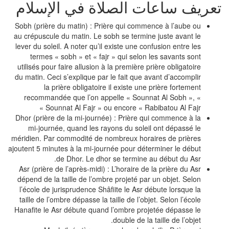
عريف ساعات الصلاة في الإسلام
Sobh (prière du matin) : Prière qui commence à l’aube ou
au crépuscule du matin. Le sobh se termine juste avant le
lever du soleil. A noter qu’il existe une confusion entre les
termes « sobh » et « fajr » qui selon les savants sont
utilisés pour faire allusion à la première prière obligatoire
du matin. Ceci s’explique par le fait que avant d’accomplir
la prière obligatoire il existe une prière fortement
recommandée que l’on appelle « Sounnat Al Sobh », «
Sounnat Al Fajr » ou encore « Rabibatou Al Fajr »
Dhor (prière de la mi-journée) : Prière qui commence à la
mi-journée, quand les rayons du soleil ont dépassé le
méridien. Par commodité de nombreux horaires de prières
ajoutent 5 minutes à la mi-journée pour déterminer le début
de Dhor. Le dhor se termine au début du Asr.
Asr (prière de l’après-midi) : L’horaire de la prière du Asr
dépend de la taille de l’ombre projeté par un objet. Selon
l’école de jurisprudence Shâfiite le Asr débute lorsque la
taille de l’ombre dépasse la taille de l’objet. Selon l’école
Hanafite le Asr débute quand l’ombre projetée dépasse le
double de la taille de l’objet.