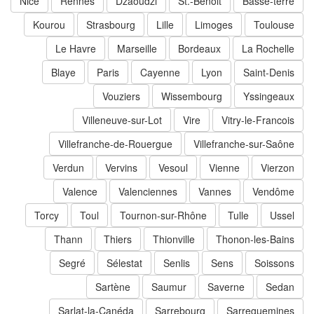
Nice
Rennes
Dzaoudzi
St.-Benoit
Basse-terre
Kourou
Strasbourg
Lille
Limoges
Toulouse
Le Havre
Marseille
Bordeaux
La Rochelle
Blaye
Paris
Cayenne
Lyon
Saint-Denis
Vouziers
Wissembourg
Yssingeaux
Villeneuve-sur-Lot
Vire
Vitry-le-Francois
Villefranche-de-Rouergue
Villefranche-sur-Saône
Verdun
Vervins
Vesoul
Vienne
Vierzon
Valence
Valenciennes
Vannes
Vendôme
Torcy
Toul
Tournon-sur-Rhône
Tulle
Ussel
Thann
Thiers
Thionville
Thonon-les-Bains
Segré
Sélestat
Senlis
Sens
Soissons
Sartène
Saumur
Saverne
Sedan
Sarlat-la-Canéda
Sarrebourg
Sarreguemines