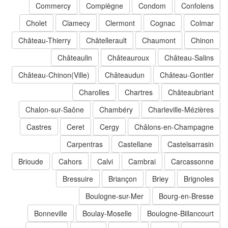
Commercy
Compiègne
Condom
Confolens
Cholet
Clamecy
Clermont
Cognac
Colmar
Château-Thierry
Châtellerault
Chaumont
Chinon
Châteaulin
Châteauroux
Château-Salins
Château-Chinon(Ville)
Châteaudun
Château-Gontier
Charolles
Chartres
Châteaubriant
Chalon-sur-Saône
Chambéry
Charleville-Mézières
Castres
Ceret
Cergy
Châlons-en-Champagne
Carpentras
Castellane
Castelsarrasin
Brioude
Cahors
Calvi
Cambrai
Carcassonne
Bressuire
Briançon
Briey
Brignoles
Boulogne-sur-Mer
Bourg-en-Bresse
Bonneville
Boulay-Moselle
Boulogne-Billancourt