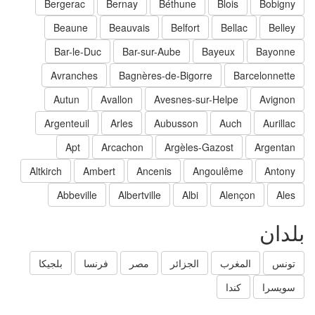
Bergerac
Bernay
Béthune
Blois
Bobigny
Beaune
Beauvais
Belfort
Bellac
Belley
Bar-le-Duc
Bar-sur-Aube
Bayeux
Bayonne
Avranches
Bagnères-de-Bigorre
Barcelonnette
Autun
Avallon
Avesnes-sur-Helpe
Avignon
Argenteuil
Arles
Aubusson
Auch
Aurillac
Apt
Arcachon
Argèles-Gazost
Argentan
Altkirch
Ambert
Ancenis
Angoulême
Antony
Abbeville
Albertville
Albi
Alençon
Ales
لدان
تونس
المغرب
الجزائر
مصر
فرنسا
بلجيكا
سويسرا
كندا