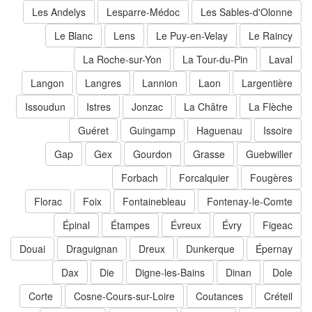
Les Andelys
Lesparre-Médoc
Les Sables-d'Olonne
Le Blanc
Lens
Le Puy-en-Velay
Le Raincy
La Roche-sur-Yon
La Tour-du-Pin
Laval
Langon
Langres
Lannion
Laon
Largentière
Issoudun
Istres
Jonzac
La Châtre
La Flèche
Guéret
Guingamp
Haguenau
Issoire
Gap
Gex
Gourdon
Grasse
Guebwiller
Forbach
Forcalquier
Fougères
Florac
Foix
Fontainebleau
Fontenay-le-Comte
Épinal
Étampes
Évreux
Évry
Figeac
Douai
Draguignan
Dreux
Dunkerque
Épernay
Dax
Die
Digne-les-Bains
Dinan
Dole
Corte
Cosne-Cours-sur-Loire
Coutances
Créteil