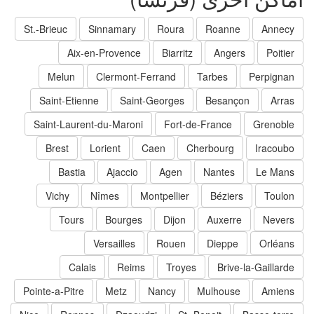
St.-Brieuc
Sinnamary
Roura
Roanne
Annecy
Aix-en-Provence
Biarritz
Angers
Poitier
Melun
Clermont-Ferrand
Tarbes
Perpignan
Saint-Etienne
Saint-Georges
Besançon
Arras
Saint-Laurent-du-Maroni
Fort-de-France
Grenoble
Brest
Lorient
Caen
Cherbourg
Iracoubo
Bastia
Ajaccio
Agen
Nantes
Le Mans
Vichy
Nîmes
Montpellier
Béziers
Toulon
Tours
Bourges
Dijon
Auxerre
Nevers
Versailles
Rouen
Dieppe
Orléans
Calais
Reims
Troyes
Brive-la-Gaillarde
Pointe-a-Pitre
Metz
Nancy
Mulhouse
Amiens