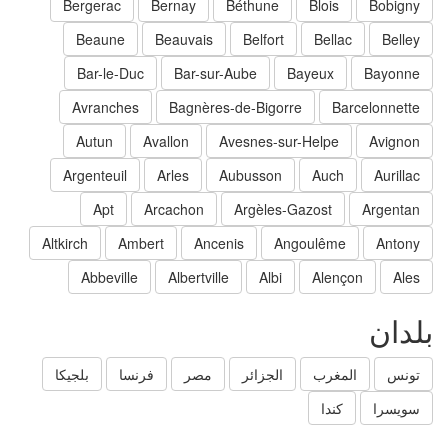
Bergerac
Bernay
Béthune
Blois
Bobigny
Beaune
Beauvais
Belfort
Bellac
Belley
Bar-le-Duc
Bar-sur-Aube
Bayeux
Bayonne
Avranches
Bagnères-de-Bigorre
Barcelonnette
Autun
Avallon
Avesnes-sur-Helpe
Avignon
Argenteuil
Arles
Aubusson
Auch
Aurillac
Apt
Arcachon
Argèles-Gazost
Argentan
Altkirch
Ambert
Ancenis
Angoulême
Antony
Abbeville
Albertville
Albi
Alençon
Ales
لدان
تونس
المغرب
الجزائر
مصر
فرنسا
بلجيكا
سويسرا
كندا