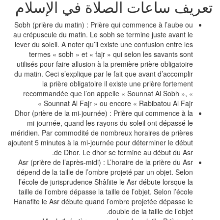
عريف ساعات الصلاة في الإسلام
Sobh (prière du matin) : Prière qui commence à l’aube ou
au crépuscule du matin. Le sobh se termine juste avant le
lever du soleil. A noter qu’il existe une confusion entre les
termes « sobh » et « fajr » qui selon les savants sont
utilisés pour faire allusion à la première prière obligatoire
du matin. Ceci s’explique par le fait que avant d’accomplir
la prière obligatoire il existe une prière fortement
recommandée que l’on appelle « Sounnat Al Sobh », «
Sounnat Al Fajr » ou encore « Rabibatou Al Fajr »
Dhor (prière de la mi-journée) : Prière qui commence à la
mi-journée, quand les rayons du soleil ont dépassé le
méridien. Par commodité de nombreux horaires de prières
ajoutent 5 minutes à la mi-journée pour déterminer le début
de Dhor. Le dhor se termine au début du Asr.
Asr (prière de l’après-midi) : L’horaire de la prière du Asr
dépend de la taille de l’ombre projeté par un objet. Selon
l’école de jurisprudence Shâfiite le Asr débute lorsque la
taille de l’ombre dépasse la taille de l’objet. Selon l’école
Hanafite le Asr débute quand l’ombre projetée dépasse le
double de la taille de l’objet.