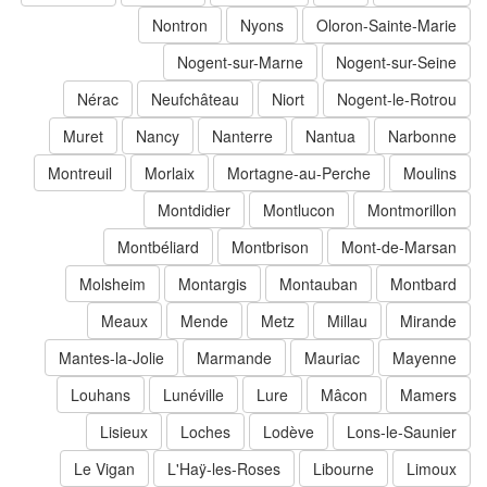
Nontron
Nyons
Oloron-Sainte-Marie
Nogent-sur-Marne
Nogent-sur-Seine
Nérac
Neufchâteau
Niort
Nogent-le-Rotrou
Muret
Nancy
Nanterre
Nantua
Narbonne
Montreuil
Morlaix
Mortagne-au-Perche
Moulins
Montdidier
Montlucon
Montmorillon
Montbéliard
Montbrison
Mont-de-Marsan
Molsheim
Montargis
Montauban
Montbard
Meaux
Mende
Metz
Millau
Mirande
Mantes-la-Jolie
Marmande
Mauriac
Mayenne
Louhans
Lunéville
Lure
Mâcon
Mamers
Lisieux
Loches
Lodève
Lons-le-Saunier
Le Vigan
L'Haÿ-les-Roses
Libourne
Limoux