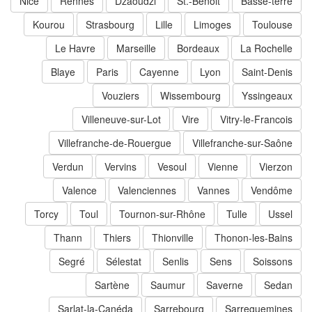
Nice
Rennes
Dzaoudzi
St.-Benoit
Basse-terre
Kourou
Strasbourg
Lille
Limoges
Toulouse
Le Havre
Marseille
Bordeaux
La Rochelle
Blaye
Paris
Cayenne
Lyon
Saint-Denis
Vouziers
Wissembourg
Yssingeaux
Villeneuve-sur-Lot
Vire
Vitry-le-Francois
Villefranche-de-Rouergue
Villefranche-sur-Saône
Verdun
Vervins
Vesoul
Vienne
Vierzon
Valence
Valenciennes
Vannes
Vendôme
Torcy
Toul
Tournon-sur-Rhône
Tulle
Ussel
Thann
Thiers
Thionville
Thonon-les-Bains
Segré
Sélestat
Senlis
Sens
Soissons
Sartène
Saumur
Saverne
Sedan
Sarlat-la-Canéda
Sarrebourg
Sarreguemines