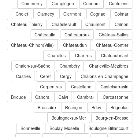
Commercy
Compiègne
Condom
Confolens
Cholet
Clamecy
Clermont
Cognac
Colmar
Château-Thierry
Châtellerault
Chaumont
Chinon
Châteaulin
Châteauroux
Château-Salins
Château-Chinon(Ville)
Châteaudun
Château-Gontier
Charolles
Chartres
Châteaubriant
Chalon-sur-Saône
Chambéry
Charleville-Mézières
Castres
Ceret
Cergy
Châlons-en-Champagne
Carpentras
Castellane
Castelsarrasin
Brioude
Cahors
Calvi
Cambrai
Carcassonne
Bressuire
Briançon
Briey
Brignoles
Boulogne-sur-Mer
Bourg-en-Bresse
Bonneville
Boulay-Moselle
Boulogne-Billancourt