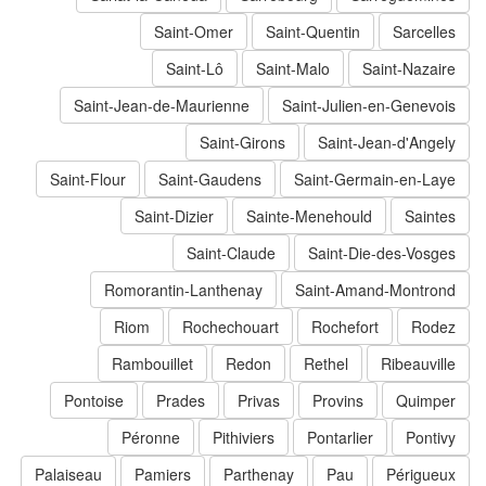
Saint-Omer
Saint-Quentin
Sarcelles
Saint-Lô
Saint-Malo
Saint-Nazaire
Saint-Jean-de-Maurienne
Saint-Julien-en-Genevois
Saint-Girons
Saint-Jean-d'Angely
Saint-Flour
Saint-Gaudens
Saint-Germain-en-Laye
Saint-Dizier
Sainte-Menehould
Saintes
Saint-Claude
Saint-Die-des-Vosges
Romorantin-Lanthenay
Saint-Amand-Montrond
Riom
Rochechouart
Rochefort
Rodez
Rambouillet
Redon
Rethel
Ribeauville
Pontoise
Prades
Privas
Provins
Quimper
Péronne
Pithiviers
Pontarlier
Pontivy
Palaiseau
Pamiers
Parthenay
Pau
Périgueux