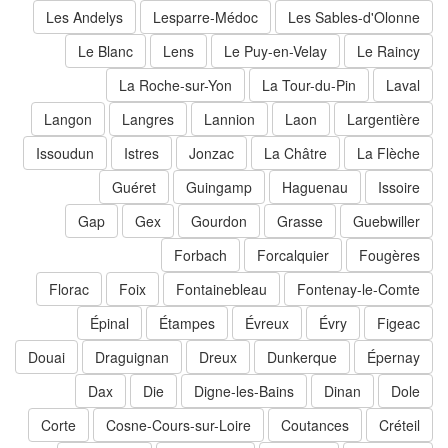
Les Andelys
Lesparre-Médoc
Les Sables-d'Olonne
Le Blanc
Lens
Le Puy-en-Velay
Le Raincy
La Roche-sur-Yon
La Tour-du-Pin
Laval
Langon
Langres
Lannion
Laon
Largentière
Issoudun
Istres
Jonzac
La Châtre
La Flèche
Guéret
Guingamp
Haguenau
Issoire
Gap
Gex
Gourdon
Grasse
Guebwiller
Forbach
Forcalquier
Fougères
Florac
Foix
Fontainebleau
Fontenay-le-Comte
Épinal
Étampes
Évreux
Évry
Figeac
Douai
Draguignan
Dreux
Dunkerque
Épernay
Dax
Die
Digne-les-Bains
Dinan
Dole
Corte
Cosne-Cours-sur-Loire
Coutances
Créteil