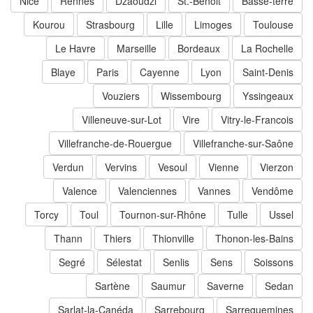
Nice
Rennes
Dzaoudzi
St.-Benoit
Basse-terre
Kourou
Strasbourg
Lille
Limoges
Toulouse
Le Havre
Marseille
Bordeaux
La Rochelle
Blaye
Paris
Cayenne
Lyon
Saint-Denis
Vouziers
Wissembourg
Yssingeaux
Villeneuve-sur-Lot
Vire
Vitry-le-Francois
Villefranche-de-Rouergue
Villefranche-sur-Saône
Verdun
Vervins
Vesoul
Vienne
Vierzon
Valence
Valenciennes
Vannes
Vendôme
Torcy
Toul
Tournon-sur-Rhône
Tulle
Ussel
Thann
Thiers
Thionville
Thonon-les-Bains
Segré
Sélestat
Senlis
Sens
Soissons
Sartène
Saumur
Saverne
Sedan
Sarlat-la-Canéda
Sarrebourg
Sarreguemines