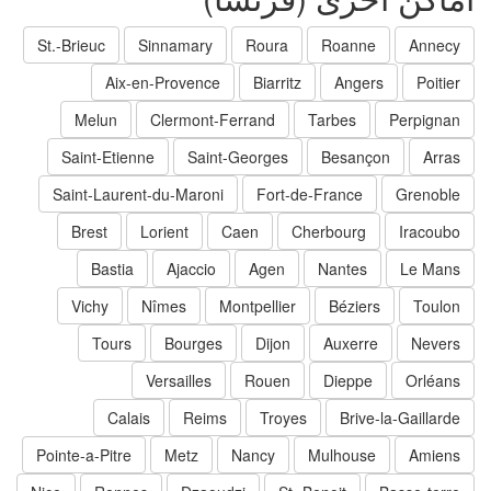
St.-Brieuc
Sinnamary
Roura
Roanne
Annecy
Aix-en-Provence
Biarritz
Angers
Poitier
Melun
Clermont-Ferrand
Tarbes
Perpignan
Saint-Etienne
Saint-Georges
Besançon
Arras
Saint-Laurent-du-Maroni
Fort-de-France
Grenoble
Brest
Lorient
Caen
Cherbourg
Iracoubo
Bastia
Ajaccio
Agen
Nantes
Le Mans
Vichy
Nîmes
Montpellier
Béziers
Toulon
Tours
Bourges
Dijon
Auxerre
Nevers
Versailles
Rouen
Dieppe
Orléans
Calais
Reims
Troyes
Brive-la-Gaillarde
Pointe-a-Pitre
Metz
Nancy
Mulhouse
Amiens