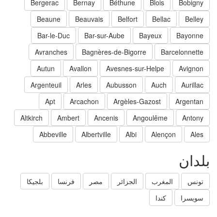
Bergerac
Bernay
Béthune
Blois
Bobigny
Beaune
Beauvais
Belfort
Bellac
Belley
Bar-le-Duc
Bar-sur-Aube
Bayeux
Bayonne
Avranches
Bagnères-de-Bigorre
Barcelonnette
Autun
Avallon
Avesnes-sur-Helpe
Avignon
Argenteuil
Arles
Aubusson
Auch
Aurillac
Apt
Arcachon
Argèles-Gazost
Argentan
Altkirch
Ambert
Ancenis
Angoulême
Antony
Abbeville
Albertville
Albi
Alençon
Ales
لدان
تونس
المغرب
الجزائر
مصر
فرنسا
بلجيكا
سويسرا
كندا