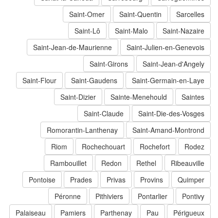
Saint-Omer
Saint-Quentin
Sarcelles
Saint-Lô
Saint-Malo
Saint-Nazaire
Saint-Jean-de-Maurienne
Saint-Julien-en-Genevois
Saint-Girons
Saint-Jean-d'Angely
Saint-Flour
Saint-Gaudens
Saint-Germain-en-Laye
Saint-Dizier
Sainte-Menehould
Saintes
Saint-Claude
Saint-Die-des-Vosges
Romorantin-Lanthenay
Saint-Amand-Montrond
Riom
Rochechouart
Rochefort
Rodez
Rambouillet
Redon
Rethel
Ribeauville
Pontoise
Prades
Privas
Provins
Quimper
Péronne
Pithiviers
Pontarlier
Pontivy
Palaiseau
Pamiers
Parthenay
Pau
Périgueux