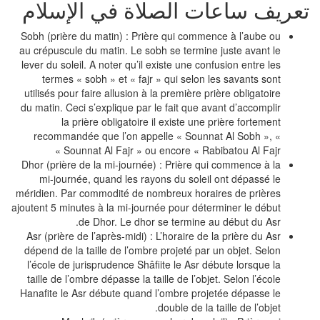
عريف ساعات الصلاة في الإسلام
Sobh (prière du matin) : Prière qui commence à l’aube ou
au crépuscule du matin. Le sobh se termine juste avant le
lever du soleil. A noter qu’il existe une confusion entre les
termes « sobh » et « fajr » qui selon les savants sont
utilisés pour faire allusion à la première prière obligatoire
du matin. Ceci s’explique par le fait que avant d’accomplir
la prière obligatoire il existe une prière fortement
recommandée que l’on appelle « Sounnat Al Sobh », «
Sounnat Al Fajr » ou encore « Rabibatou Al Fajr »
Dhor (prière de la mi-journée) : Prière qui commence à la
mi-journée, quand les rayons du soleil ont dépassé le
méridien. Par commodité de nombreux horaires de prières
ajoutent 5 minutes à la mi-journée pour déterminer le début
de Dhor. Le dhor se termine au début du Asr.
Asr (prière de l’après-midi) : L’horaire de la prière du Asr
dépend de la taille de l’ombre projeté par un objet. Selon
l’école de jurisprudence Shâfiite le Asr débute lorsque la
taille de l’ombre dépasse la taille de l’objet. Selon l’école
Hanafite le Asr débute quand l’ombre projetée dépasse le
double de la taille de l’objet.