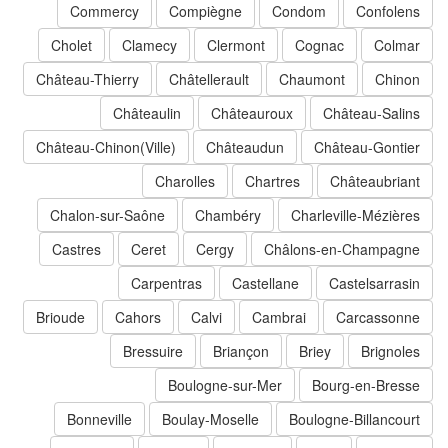
Commercy
Compiègne
Condom
Confolens
Cholet
Clamecy
Clermont
Cognac
Colmar
Château-Thierry
Châtellerault
Chaumont
Chinon
Châteaulin
Châteauroux
Château-Salins
Château-Chinon(Ville)
Châteaudun
Château-Gontier
Charolles
Chartres
Châteaubriant
Chalon-sur-Saône
Chambéry
Charleville-Mézières
Castres
Ceret
Cergy
Châlons-en-Champagne
Carpentras
Castellane
Castelsarrasin
Brioude
Cahors
Calvi
Cambrai
Carcassonne
Bressuire
Briançon
Briey
Brignoles
Boulogne-sur-Mer
Bourg-en-Bresse
Bonneville
Boulay-Moselle
Boulogne-Billancourt