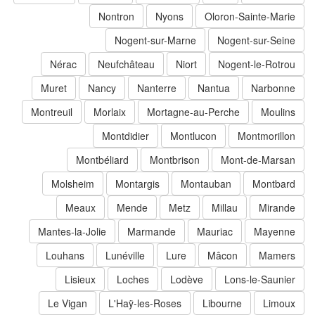
Nontron
Nyons
Oloron-Sainte-Marie
Nogent-sur-Marne
Nogent-sur-Seine
Nérac
Neufchâteau
Niort
Nogent-le-Rotrou
Muret
Nancy
Nanterre
Nantua
Narbonne
Montreuil
Morlaix
Mortagne-au-Perche
Moulins
Montdidier
Montlucon
Montmorillon
Montbéliard
Montbrison
Mont-de-Marsan
Molsheim
Montargis
Montauban
Montbard
Meaux
Mende
Metz
Millau
Mirande
Mantes-la-Jolie
Marmande
Mauriac
Mayenne
Louhans
Lunéville
Lure
Mâcon
Mamers
Lisieux
Loches
Lodève
Lons-le-Saunier
Le Vigan
L'Haÿ-les-Roses
Libourne
Limoux