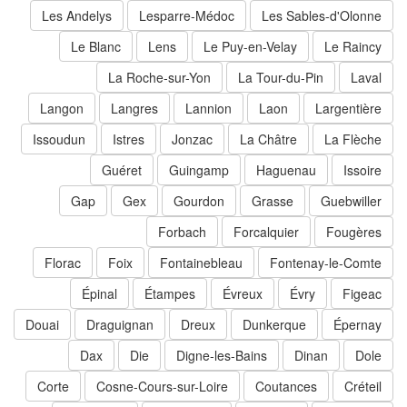
Les Andelys
Lesparre-Médoc
Les Sables-d'Olonne
Le Blanc
Lens
Le Puy-en-Velay
Le Raincy
La Roche-sur-Yon
La Tour-du-Pin
Laval
Langon
Langres
Lannion
Laon
Largentière
Issoudun
Istres
Jonzac
La Châtre
La Flèche
Guéret
Guingamp
Haguenau
Issoire
Gap
Gex
Gourdon
Grasse
Guebwiller
Forbach
Forcalquier
Fougères
Florac
Foix
Fontainebleau
Fontenay-le-Comte
Épinal
Étampes
Évreux
Évry
Figeac
Douai
Draguignan
Dreux
Dunkerque
Épernay
Dax
Die
Digne-les-Bains
Dinan
Dole
Corte
Cosne-Cours-sur-Loire
Coutances
Créteil