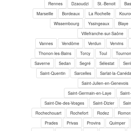
Rennes
Dzaoudzi
St.-Benoit
Bas
Marseille
Bordeaux
La Rochelle
Kouro
Wissembourg
Yssingeaux
Blaye
Villefranche-sur-Saône
Vannes
Vendôme
Verdun
Vervins
Thonon-les-Bains
Torcy
Toul
Tournon
Saverne
Sedan
Segré
Sélestat
Senl
Saint-Quentin
Sarcelles
Sarlat-la-Canéd
Saint-Julien-en-Genevois
Saint-Germain-en-Laye
Saint
Saint-Die-des-Vosges
Saint-Dizier
Sai
Rochechouart
Rochefort
Rodez
Romora
Prades
Privas
Provins
Quimper