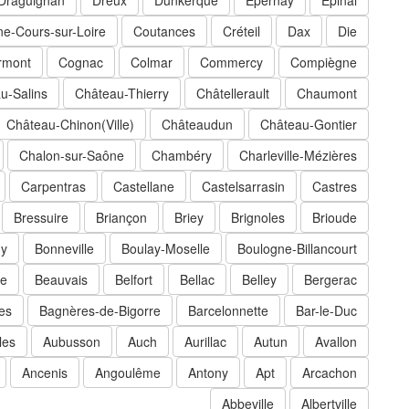
Draguignan
Dreux
Dunkerque
Épernay
Épinal
e-Cours-sur-Loire
Coutances
Créteil
Dax
Die
rmont
Cognac
Colmar
Commercy
Compiègne
u-Salins
Château-Thierry
Châtellerault
Chaumont
Château-Chinon(Ville)
Châteaudun
Château-Gontier
Chalon-sur-Saône
Chambéry
Charleville-Mézières
Carpentras
Castellane
Castelsarrasin
Castres
Bressuire
Briançon
Briey
Brignoles
Brioude
ny
Bonneville
Boulay-Moselle
Boulogne-Billancourt
e
Beauvais
Belfort
Bellac
Belley
Bergerac
es
Bagnères-de-Bigorre
Barcelonnette
Bar-le-Duc
les
Aubusson
Auch
Aurillac
Autun
Avallon
Ancenis
Angoulême
Antony
Apt
Arcachon
Abbeville
Albertville