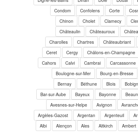
Digne-les-Bains
Dinan
Dole
Douai
Condom
Confolens
Corte
Cosn
Chinon
Cholet
Clamecy
Cle
Châteaulin
Châteauroux
Châtea
Charolles
Chartres
Châteaubriant
Ceret
Cergy
Châlons-en-Champagne
Cahors
Calvi
Cambrai
Carcassonne
Boulogne-sur-Mer
Bourg-en-Bresse
Bernay
Béthune
Blois
Bobig
Bar-sur-Aube
Bayeux
Bayonne
Beaun
Avesnes-sur-Helpe
Avignon
Avranch
Argèles-Gazost
Argentan
Argenteuil
Ar
Albi
Alençon
Ales
Altkirch
Ambert