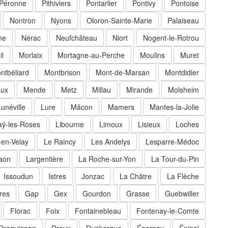
Péronne
Pithiviers
Pontarlier
Pontivy
Pontoise
Nontron
Nyons
Oloron-Sainte-Marie
Palaiseau
ne
Nérac
Neufchâteau
Niort
Nogent-le-Rotrou
il
Morlaix
Mortagne-au-Perche
Moulins
Muret
ntbéliard
Montbrison
Mont-de-Marsan
Montdidier
ux
Mende
Metz
Millau
Mirande
Molsheim
Lunéville
Lure
Mâcon
Mamers
Mantes-la-Jolie
aÿ-les-Roses
Libourne
Limoux
Lisieux
Loches
-en-Velay
Le Raincy
Les Andelys
Lesparre-Médoc
aon
Largentière
La Roche-sur-Yon
La Tour-du-Pin
Issoudun
Istres
Jonzac
La Châtre
La Flèche
res
Gap
Gex
Gourdon
Grasse
Guebwiller
Florac
Foix
Fontainebleau
Fontenay-le-Comte