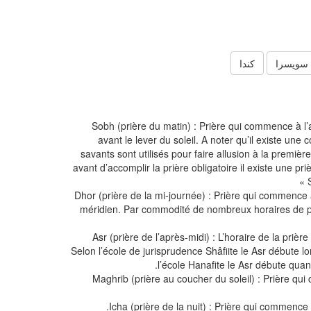
سويسرا
كندا
Sobh (prière du matin) : Prière qui commence à l
avant le lever du soleil. A noter qu’il existe une 
savants sont utilisés pour faire allusion à la première
avant d’accomplir la prière obligatoire il existe une 
Dhor (prière de la mi-journée) : Prière qui commence 
méridien. Par commodité de nombreux horaires de pr
Asr (prière de l’après-midi) : L’horaire de la prièr
Selon l’école de jurisprudence Shâfiite le Asr débute lor
l’école Hanafite le Asr débute quand
Maghrib (prière au coucher du soleil) : Prière qu
Icha (prière de la nuit) : Prière qui commence 