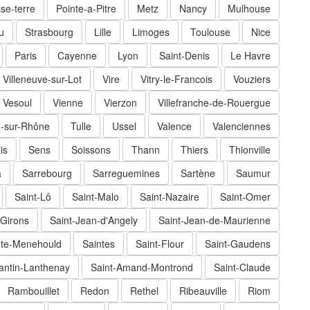
se-terre
Pointe-a-Pitre
Metz
Nancy
Mulhouse
u
Strasbourg
Lille
Limoges
Toulouse
Nice
Paris
Cayenne
Lyon
Saint-Denis
Le Havre
Villeneuve-sur-Lot
Vire
Vitry-le-Francois
Vouziers
Vesoul
Vienne
Vierzon
Villefranche-de-Rouergue
-sur-Rhône
Tulle
Ussel
Valence
Valenciennes
is
Sens
Soissons
Thann
Thiers
Thionville
a
Sarrebourg
Sarreguemines
Sartène
Saumur
Saint-Lô
Saint-Malo
Saint-Nazaire
Saint-Omer
-Girons
Saint-Jean-d'Angely
Saint-Jean-de-Maurienne
nte-Menehould
Saintes
Saint-Flour
Saint-Gaudens
ntin-Lanthenay
Saint-Amand-Montrond
Saint-Claude
Rambouillet
Redon
Rethel
Ribeauville
Riom