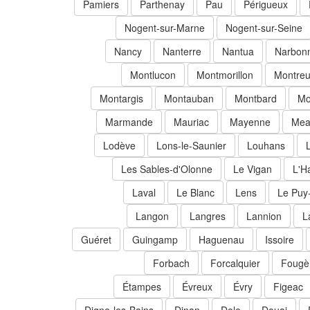
Pamiers
Parthenay
Pau
Périgueux
Nogent-sur-Marne
Nogent-sur-Seine
Nancy
Nanterre
Nantua
Narbon
Montlucon
Montmorillon
Montreu
Montargis
Montauban
Montbard
Mo
Marmande
Mauriac
Mayenne
Mea
Lodève
Lons-le-Saunier
Louhans
Les Sables-d'Olonne
Le Vigan
L'H
Laval
Le Blanc
Lens
Le Puy
Langon
Langres
Lannion
L
Guéret
Guingamp
Haguenau
Issoire
Forbach
Forcalquier
Fougè
Étampes
Évreux
Évry
Figeac