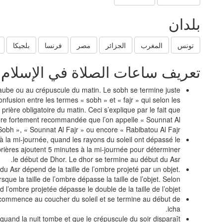
بلدان
تونس
المغرب
الجزائر
مصر
فرنسا
بلجيكا
تعريف ساعات الصلاة في الإسلام
’aube ou au crépuscule du matin. Le sobh se termine juste
confusion entre les termes « sobh » et « fajr » qui selon les
 prière obligatoire du matin. Ceci s’explique par le fait que
prière fortement recommandée que l’on appelle « Sounnat Al
Sobh », « Sounnat Al Fajr » ou encore « Rabibatou Al Fajr »
à la mi-journée, quand les rayons du soleil ont dépassé le
ières ajoutent 5 minutes à la mi-journée pour déterminer
le début de Dhor. Le dhor se termine au début du Asr.
e du Asr dépend de la taille de l’ombre projeté par un objet.
sque la taille de l’ombre dépasse la taille de l’objet. Selon
 l’ombre projetée dépasse le double de la taille de l’objet.
i commence au coucher du soleil et se termine au début de
icha.
quand la nuit tombe et que le crépuscule du soir disparaît.