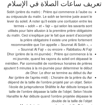
عريف ساعات الصلاة في الإسلام
Sobh (prière du matin) : Prière qui commence à l’aube ou
au crépuscule du matin. Le sobh se termine juste avant le
lever du soleil. A noter qu’il existe une confusion entre les
termes « sobh » et « fajr » qui selon les savants sont
utilisés pour faire allusion à la première prière obligatoire
du matin. Ceci s’explique par le fait que avant d’accomplir
la prière obligatoire il existe une prière fortement
recommandée que l’on appelle « Sounnat Al Sobh », «
Sounnat Al Fajr » ou encore « Rabibatou Al Fajr »
Dhor (prière de la mi-journée) : Prière qui commence à la
mi-journée, quand les rayons du soleil ont dépassé le
méridien. Par commodité de nombreux horaires de prières
ajoutent 5 minutes à la mi-journée pour déterminer le début
de Dhor. Le dhor se termine au début du Asr.
Asr (prière de l’après-midi) : L’horaire de la prière du Asr
dépend de la taille de l’ombre projeté par un objet. Selon
l’école de jurisprudence Shâfiite le Asr débute lorsque la
taille de l’ombre dépasse la taille de l’objet. Selon l’école
Hanafite le Asr débute quand l’ombre projetée dépasse le
double de la taille de l’objet.