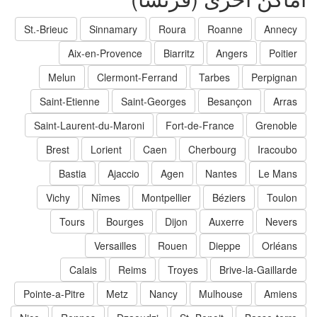
St.-Brieuc
Sinnamary
Roura
Roanne
Annecy
Aix-en-Provence
Biarritz
Angers
Poitier
Melun
Clermont-Ferrand
Tarbes
Perpignan
Saint-Etienne
Saint-Georges
Besançon
Arras
Saint-Laurent-du-Maroni
Fort-de-France
Grenoble
Brest
Lorient
Caen
Cherbourg
Iracoubo
Bastia
Ajaccio
Agen
Nantes
Le Mans
Vichy
Nîmes
Montpellier
Béziers
Toulon
Tours
Bourges
Dijon
Auxerre
Nevers
Versailles
Rouen
Dieppe
Orléans
Calais
Reims
Troyes
Brive-la-Gaillarde
Pointe-a-Pitre
Metz
Nancy
Mulhouse
Amiens