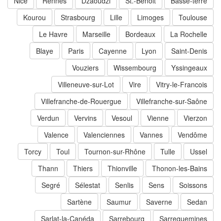
Nice
Rennes
Dzaoudzi
St.-Benoit
Basse-terre
Kourou
Strasbourg
Lille
Limoges
Toulouse
Le Havre
Marseille
Bordeaux
La Rochelle
Blaye
Paris
Cayenne
Lyon
Saint-Denis
Vouziers
Wissembourg
Yssingeaux
Villeneuve-sur-Lot
Vire
Vitry-le-Francois
Villefranche-de-Rouergue
Villefranche-sur-Saône
Verdun
Vervins
Vesoul
Vienne
Vierzon
Valence
Valenciennes
Vannes
Vendôme
Torcy
Toul
Tournon-sur-Rhône
Tulle
Ussel
Thann
Thiers
Thionville
Thonon-les-Bains
Segré
Sélestat
Senlis
Sens
Soissons
Sartène
Saumur
Saverne
Sedan
Sarlat-la-Canéda
Sarrebourg
Sarreguemines