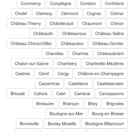
Commercy
Compiègne
Condom
Confolens
Cholet
Clamecy
Clermont
Cognac
Colmar
Château-Thierry
Châtellerault
Chaumont
Chinon
Châteaulin
Châteauroux
Château-Salins
Château-Chinon(Ville)
Châteaudun
Château-Gontier
Charolles
Chartres
Châteaubriant
Chalon-sur-Saône
Chambéry
Charleville-Mézières
Castres
Ceret
Cergy
Châlons-en-Champagne
Carpentras
Castellane
Castelsarrasin
Brioude
Cahors
Calvi
Cambrai
Carcassonne
Bressuire
Briançon
Briey
Brignoles
Boulogne-sur-Mer
Bourg-en-Bresse
Bonneville
Boulay-Moselle
Boulogne-Billancourt