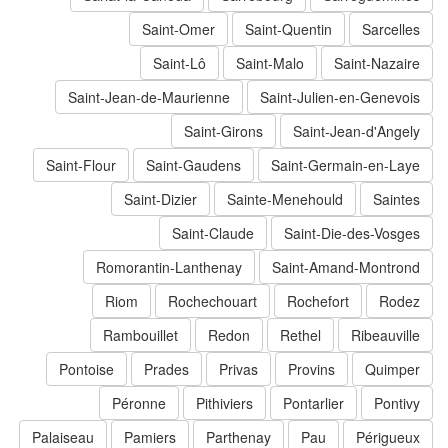
Saint-Omer
Saint-Quentin
Sarcelles
Saint-Lô
Saint-Malo
Saint-Nazaire
Saint-Jean-de-Maurienne
Saint-Julien-en-Genevois
Saint-Girons
Saint-Jean-d'Angely
Saint-Flour
Saint-Gaudens
Saint-Germain-en-Laye
Saint-Dizier
Sainte-Menehould
Saintes
Saint-Claude
Saint-Die-des-Vosges
Romorantin-Lanthenay
Saint-Amand-Montrond
Riom
Rochechouart
Rochefort
Rodez
Rambouillet
Redon
Rethel
Ribeauville
Pontoise
Prades
Privas
Provins
Quimper
Péronne
Pithiviers
Pontarlier
Pontivy
Palaiseau
Pamiers
Parthenay
Pau
Périgueux