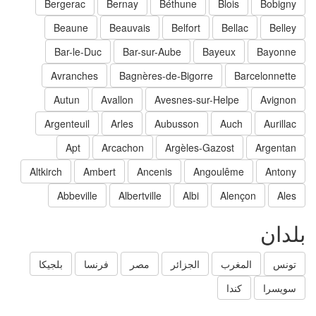
Bergerac
Bernay
Béthune
Blois
Bobigny
Beaune
Beauvais
Belfort
Bellac
Belley
Bar-le-Duc
Bar-sur-Aube
Bayeux
Bayonne
Avranches
Bagnères-de-Bigorre
Barcelonnette
Autun
Avallon
Avesnes-sur-Helpe
Avignon
Argenteuil
Arles
Aubusson
Auch
Aurillac
Apt
Arcachon
Argèles-Gazost
Argentan
Altkirch
Ambert
Ancenis
Angoulême
Antony
Abbeville
Albertville
Albi
Alençon
Ales
لدان
تونس
المغرب
الجزائر
مصر
فرنسا
بلجيكا
سويسرا
كندا