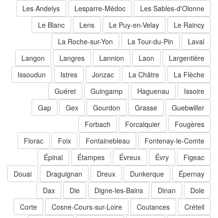
Les Andelys
Lesparre-Médoc
Les Sables-d'Olonne
Le Blanc
Lens
Le Puy-en-Velay
Le Raincy
La Roche-sur-Yon
La Tour-du-Pin
Laval
Langon
Langres
Lannion
Laon
Largentière
Issoudun
Istres
Jonzac
La Châtre
La Flèche
Guéret
Guingamp
Haguenau
Issoire
Gap
Gex
Gourdon
Grasse
Guebwiller
Forbach
Forcalquier
Fougères
Florac
Foix
Fontainebleau
Fontenay-le-Comte
Épinal
Étampes
Évreux
Évry
Figeac
Douai
Draguignan
Dreux
Dunkerque
Épernay
Dax
Die
Digne-les-Bains
Dinan
Dole
Corte
Cosne-Cours-sur-Loire
Coutances
Créteil