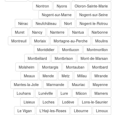
Nontron
Nyons
Oloron-Sainte-Marie
Nogent-sur-Marne
Nogent-sur-Seine
Nérac
Neufchâteau
Niort
Nogent-le-Rotrou
Muret
Nancy
Nanterre
Nantua
Narbonne
Montreuil
Morlaix
Mortagne-au-Perche
Moulins
Montdidier
Montlucon
Montmorillon
Montbéliard
Montbrison
Mont-de-Marsan
Molsheim
Montargis
Montauban
Montbard
Meaux
Mende
Metz
Millau
Mirande
Mantes-la-Jolie
Marmande
Mauriac
Mayenne
Louhans
Lunéville
Lure
Mâcon
Mamers
Lisieux
Loches
Lodève
Lons-le-Saunier
Le Vigan
L'Haÿ-les-Roses
Libourne
Limoux