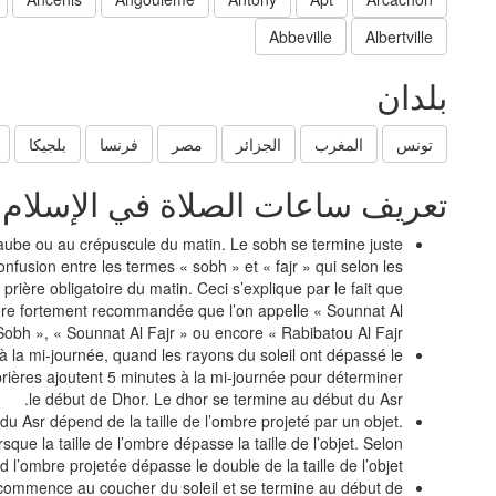
Abbeville
Albertville
بلدان
تونس
المغرب
الجزائر
مصر
فرنسا
بلجيكا
تعريف ساعات الصلاة في الإسلام
’aube ou au crépuscule du matin. Le sobh se termine juste
confusion entre les termes « sobh » et « fajr » qui selon les
 prière obligatoire du matin. Ceci s’explique par le fait que
prière fortement recommandée que l’on appelle « Sounnat Al
Sobh », « Sounnat Al Fajr » ou encore « Rabibatou Al Fajr »
à la mi-journée, quand les rayons du soleil ont dépassé le
ières ajoutent 5 minutes à la mi-journée pour déterminer
le début de Dhor. Le dhor se termine au début du Asr.
e du Asr dépend de la taille de l’ombre projeté par un objet.
sque la taille de l’ombre dépasse la taille de l’objet. Selon
 l’ombre projetée dépasse le double de la taille de l’objet.
i commence au coucher du soleil et se termine au début de