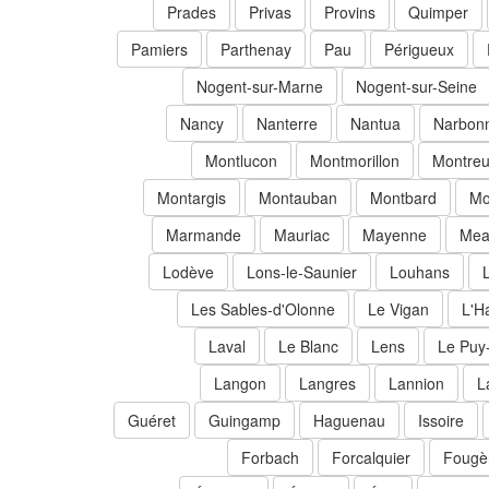
Prades
Privas
Provins
Quimper
Pamiers
Parthenay
Pau
Périgueux
Nogent-sur-Marne
Nogent-sur-Seine
Nancy
Nanterre
Nantua
Narbon
Montlucon
Montmorillon
Montreu
Montargis
Montauban
Montbard
Mo
Marmande
Mauriac
Mayenne
Mea
Lodève
Lons-le-Saunier
Louhans
Les Sables-d'Olonne
Le Vigan
L'H
Laval
Le Blanc
Lens
Le Puy
Langon
Langres
Lannion
L
Guéret
Guingamp
Haguenau
Issoire
Forbach
Forcalquier
Fougè