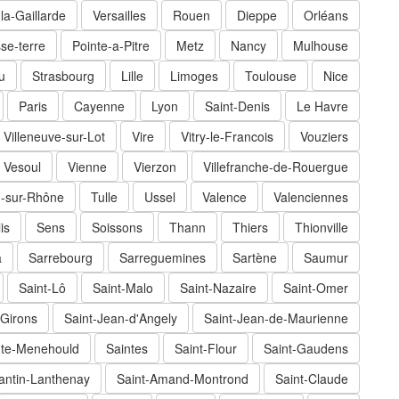
-la-Gaillarde
Versailles
Rouen
Dieppe
Orléans
se-terre
Pointe-a-Pitre
Metz
Nancy
Mulhouse
u
Strasbourg
Lille
Limoges
Toulouse
Nice
Paris
Cayenne
Lyon
Saint-Denis
Le Havre
Villeneuve-sur-Lot
Vire
Vitry-le-Francois
Vouziers
Vesoul
Vienne
Vierzon
Villefranche-de-Rouergue
-sur-Rhône
Tulle
Ussel
Valence
Valenciennes
is
Sens
Soissons
Thann
Thiers
Thionville
a
Sarrebourg
Sarreguemines
Sartène
Saumur
Saint-Lô
Saint-Malo
Saint-Nazaire
Saint-Omer
-Girons
Saint-Jean-d'Angely
Saint-Jean-de-Maurienne
nte-Menehould
Saintes
Saint-Flour
Saint-Gaudens
ntin-Lanthenay
Saint-Amand-Montrond
Saint-Claude