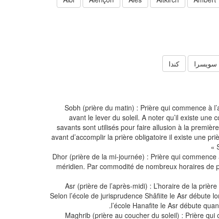
سويسرا
كندا
Sobh (prière du matin) : Prière qui commence à l
avant le lever du soleil. A noter qu’il existe une 
savants sont utilisés pour faire allusion à la première
avant d’accomplir la prière obligatoire il existe une 
Dhor (prière de la mi-journée) : Prière qui commence 
méridien. Par commodité de nombreux horaires de pr
Asr (prière de l’après-midi) : L’horaire de la prièr
Selon l’école de jurisprudence Shâfiite le Asr débute lor
l’école Hanafite le Asr débute quand
Maghrib (prière au coucher du soleil) : Prière qu