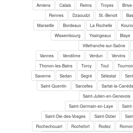
Amiens
Calais
Reims
Troyes
Brive
Rennes
Dzaoudzi
St.-Benoit
Bas
Marseille
Bordeaux
La Rochelle
Kouro
Wissembourg
Yssingeaux
Blaye
Villefranche-sur-Saône
Vannes
Vendôme
Verdun
Vervins
Thonon-les-Bains
Torcy
Toul
Tournon
Saverne
Sedan
Segré
Sélestat
Senl
Saint-Quentin
Sarcelles
Sarlat-la-Canéd
Saint-Julien-en-Genevois
Saint-Germain-en-Laye
Saint
Saint-Die-des-Vosges
Saint-Dizier
Sai
Rochechouart
Rochefort
Rodez
Romora