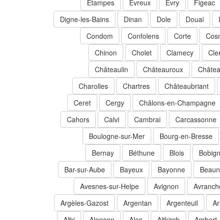
Étampes
Évreux
Évry
Figeac
Digne-les-Bains
Dinan
Dole
Douai
Condom
Confolens
Corte
Cosn
Chinon
Cholet
Clamecy
Cle
Châteaulin
Châteauroux
Châtea
Charolles
Chartres
Châteaubriant
Ceret
Cergy
Châlons-en-Champagne
Cahors
Calvi
Cambrai
Carcassonne
Boulogne-sur-Mer
Bourg-en-Bresse
Bernay
Béthune
Blois
Bobig
Bar-sur-Aube
Bayeux
Bayonne
Beaun
Avesnes-sur-Helpe
Avignon
Avranch
Argèles-Gazost
Argentan
Argenteuil
Ar
Albi
Alençon
Ales
Altkirch
Ambert