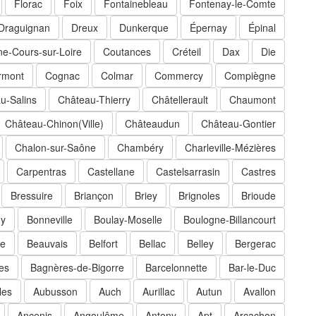
Florac
Foix
Fontainebleau
Fontenay-le-Comte
Draguignan
Dreux
Dunkerque
Épernay
Épinal
e-Cours-sur-Loire
Coutances
Créteil
Dax
Die
rmont
Cognac
Colmar
Commercy
Compiègne
u-Salins
Château-Thierry
Châtellerault
Chaumont
Château-Chinon(Ville)
Châteaudun
Château-Gontier
Chalon-sur-Saône
Chambéry
Charleville-Mézières
Carpentras
Castellane
Castelsarrasin
Castres
Bressuire
Briançon
Briey
Brignoles
Brioude
ny
Bonneville
Boulay-Moselle
Boulogne-Billancourt
e
Beauvais
Belfort
Bellac
Belley
Bergerac
es
Bagnères-de-Bigorre
Barcelonnette
Bar-le-Duc
les
Aubusson
Auch
Aurillac
Autun
Avallon
Ancenis
Angoulême
Antony
Apt
Arcachon