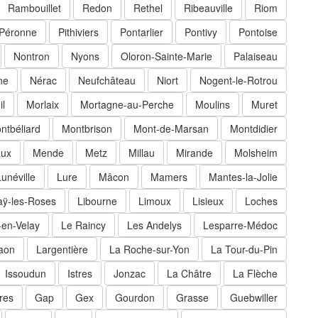
Rambouillet
Redon
Rethel
Ribeauville
Riom
Péronne
Pithiviers
Pontarlier
Pontivy
Pontoise
Nontron
Nyons
Oloron-Sainte-Marie
Palaiseau
ne
Nérac
Neufchâteau
Niort
Nogent-le-Rotrou
il
Morlaix
Mortagne-au-Perche
Moulins
Muret
ntbéliard
Montbrison
Mont-de-Marsan
Montdidier
ux
Mende
Metz
Millau
Mirande
Molsheim
Lunéville
Lure
Mâcon
Mamers
Mantes-la-Jolie
aÿ-les-Roses
Libourne
Limoux
Lisieux
Loches
-en-Velay
Le Raincy
Les Andelys
Lesparre-Médoc
aon
Largentière
La Roche-sur-Yon
La Tour-du-Pin
Issoudun
Istres
Jonzac
La Châtre
La Flèche
res
Gap
Gex
Gourdon
Grasse
Guebwiller