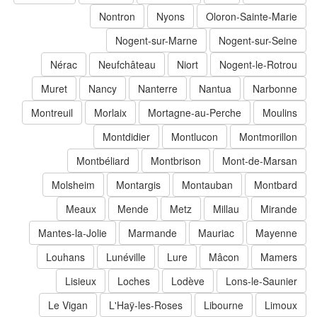
Nontron
Nyons
Oloron-Sainte-Marie
Nogent-sur-Marne
Nogent-sur-Seine
Nérac
Neufchâteau
Niort
Nogent-le-Rotrou
Muret
Nancy
Nanterre
Nantua
Narbonne
Montreuil
Morlaix
Mortagne-au-Perche
Moulins
Montdidier
Montlucon
Montmorillon
Montbéliard
Montbrison
Mont-de-Marsan
Molsheim
Montargis
Montauban
Montbard
Meaux
Mende
Metz
Millau
Mirande
Mantes-la-Jolie
Marmande
Mauriac
Mayenne
Louhans
Lunéville
Lure
Mâcon
Mamers
Lisieux
Loches
Lodève
Lons-le-Saunier
Le Vigan
L'Haÿ-les-Roses
Libourne
Limoux