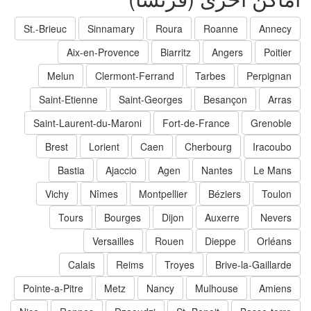
St.-Brieuc
Sinnamary
Roura
Roanne
Annecy
Aix-en-Provence
Biarritz
Angers
Poitier
Melun
Clermont-Ferrand
Tarbes
Perpignan
Saint-Etienne
Saint-Georges
Besançon
Arras
Saint-Laurent-du-Maroni
Fort-de-France
Grenoble
Brest
Lorient
Caen
Cherbourg
Iracoubo
Bastia
Ajaccio
Agen
Nantes
Le Mans
Vichy
Nîmes
Montpellier
Béziers
Toulon
Tours
Bourges
Dijon
Auxerre
Nevers
Versailles
Rouen
Dieppe
Orléans
Calais
Reims
Troyes
Brive-la-Gaillarde
Pointe-a-Pitre
Metz
Nancy
Mulhouse
Amiens