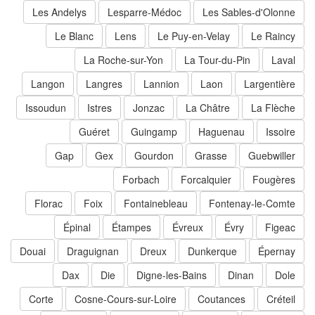
Les Andelys
Lesparre-Médoc
Les Sables-d'Olonne
Le Blanc
Lens
Le Puy-en-Velay
Le Raincy
La Roche-sur-Yon
La Tour-du-Pin
Laval
Langon
Langres
Lannion
Laon
Largentière
Issoudun
Istres
Jonzac
La Châtre
La Flèche
Guéret
Guingamp
Haguenau
Issoire
Gap
Gex
Gourdon
Grasse
Guebwiller
Forbach
Forcalquier
Fougères
Florac
Foix
Fontainebleau
Fontenay-le-Comte
Épinal
Étampes
Évreux
Évry
Figeac
Douai
Draguignan
Dreux
Dunkerque
Épernay
Dax
Die
Digne-les-Bains
Dinan
Dole
Corte
Cosne-Cours-sur-Loire
Coutances
Créteil