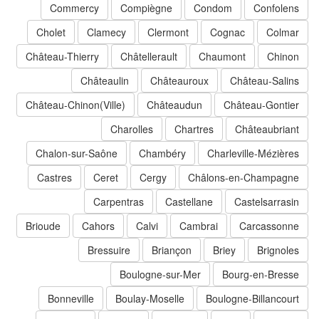
Commercy
Compiègne
Condom
Confolens
Cholet
Clamecy
Clermont
Cognac
Colmar
Château-Thierry
Châtellerault
Chaumont
Chinon
Châteaulin
Châteauroux
Château-Salins
Château-Chinon(Ville)
Châteaudun
Château-Gontier
Charolles
Chartres
Châteaubriant
Chalon-sur-Saône
Chambéry
Charleville-Mézières
Castres
Ceret
Cergy
Châlons-en-Champagne
Carpentras
Castellane
Castelsarrasin
Brioude
Cahors
Calvi
Cambrai
Carcassonne
Bressuire
Briançon
Briey
Brignoles
Boulogne-sur-Mer
Bourg-en-Bresse
Bonneville
Boulay-Moselle
Boulogne-Billancourt