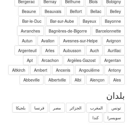
Bergerac
Bernay
Béthune
Blois
Bobigny
Beaune
Beauvais
Belfort
Bellac
Belley
Bar-le-Duc
Bar-sur-Aube
Bayeux
Bayonne
Avranches
Bagnères-de-Bigorre
Barcelonnette
Autun
Avallon
Avesnes-sur-Helpe
Avignon
Argenteuil
Arles
Aubusson
Auch
Aurillac
Apt
Arcachon
Argèles-Gazost
Argentan
Altkirch
Ambert
Ancenis
Angoulême
Antony
Abbeville
Albertville
Albi
Alençon
Ales
لدان
تونس
المغرب
الجزائر
مصر
فرنسا
بلجيكا
سويسرا
كندا