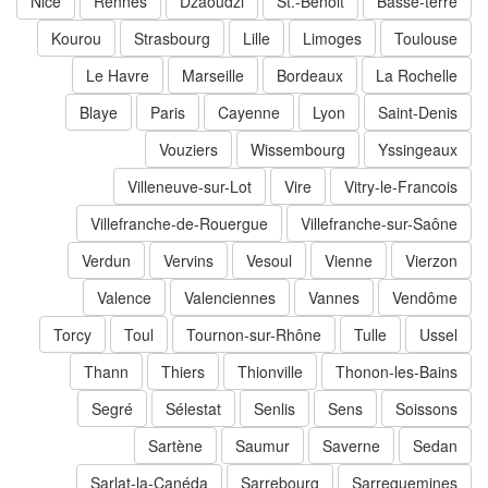
Nice
Rennes
Dzaoudzi
St.-Benoit
Basse-terre
Kourou
Strasbourg
Lille
Limoges
Toulouse
Le Havre
Marseille
Bordeaux
La Rochelle
Blaye
Paris
Cayenne
Lyon
Saint-Denis
Vouziers
Wissembourg
Yssingeaux
Villeneuve-sur-Lot
Vire
Vitry-le-Francois
Villefranche-de-Rouergue
Villefranche-sur-Saône
Verdun
Vervins
Vesoul
Vienne
Vierzon
Valence
Valenciennes
Vannes
Vendôme
Torcy
Toul
Tournon-sur-Rhône
Tulle
Ussel
Thann
Thiers
Thionville
Thonon-les-Bains
Segré
Sélestat
Senlis
Sens
Soissons
Sartène
Saumur
Saverne
Sedan
Sarlat-la-Canéda
Sarrebourg
Sarreguemines