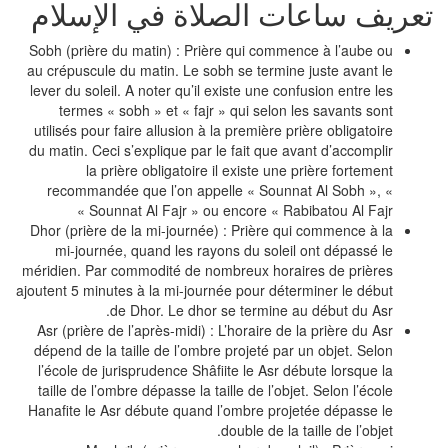
عريف ساعات الصلاة في الإسلام
Sobh (prière du matin) : Prière qui commence à l’aube ou
au crépuscule du matin. Le sobh se termine juste avant le
lever du soleil. A noter qu’il existe une confusion entre les
termes « sobh » et « fajr » qui selon les savants sont
utilisés pour faire allusion à la première prière obligatoire
du matin. Ceci s’explique par le fait que avant d’accomplir
la prière obligatoire il existe une prière fortement
recommandée que l’on appelle « Sounnat Al Sobh », «
Sounnat Al Fajr » ou encore « Rabibatou Al Fajr »
Dhor (prière de la mi-journée) : Prière qui commence à la
mi-journée, quand les rayons du soleil ont dépassé le
méridien. Par commodité de nombreux horaires de prières
ajoutent 5 minutes à la mi-journée pour déterminer le début
de Dhor. Le dhor se termine au début du Asr.
Asr (prière de l’après-midi) : L’horaire de la prière du Asr
dépend de la taille de l’ombre projeté par un objet. Selon
l’école de jurisprudence Shâfiite le Asr débute lorsque la
taille de l’ombre dépasse la taille de l’objet. Selon l’école
Hanafite le Asr débute quand l’ombre projetée dépasse le
double de la taille de l’objet.