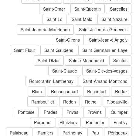
Saint-Omer
Saint-Quentin
Sarcelles
Saint-Lô
Saint-Malo
Saint-Nazaire
Saint-Jean-de-Maurienne
Saint-Julien-en-Genevois
Saint-Girons
Saint-Jean-d'Angely
Saint-Flour
Saint-Gaudens
Saint-Germain-en-Laye
Saint-Dizier
Sainte-Menehould
Saintes
Saint-Claude
Saint-Die-des-Vosges
Romorantin-Lanthenay
Saint-Amand-Montrond
Riom
Rochechouart
Rochefort
Rodez
Rambouillet
Redon
Rethel
Ribeauville
Pontoise
Prades
Privas
Provins
Quimper
Péronne
Pithiviers
Pontarlier
Pontivy
Palaiseau
Pamiers
Parthenay
Pau
Périgueux