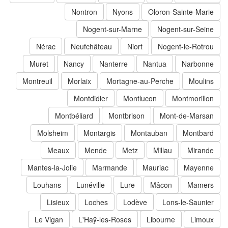
Nontron
Nyons
Oloron-Sainte-Marie
Nogent-sur-Marne
Nogent-sur-Seine
Nérac
Neufchâteau
Niort
Nogent-le-Rotrou
Muret
Nancy
Nanterre
Nantua
Narbonne
Montreuil
Morlaix
Mortagne-au-Perche
Moulins
Montdidier
Montlucon
Montmorillon
Montbéliard
Montbrison
Mont-de-Marsan
Molsheim
Montargis
Montauban
Montbard
Meaux
Mende
Metz
Millau
Mirande
Mantes-la-Jolie
Marmande
Mauriac
Mayenne
Louhans
Lunéville
Lure
Mâcon
Mamers
Lisieux
Loches
Lodève
Lons-le-Saunier
Le Vigan
L'Haÿ-les-Roses
Libourne
Limoux