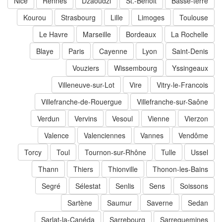
Nice
Rennes
Dzaoudzi
St.-Benoit
Basse-terre
Kourou
Strasbourg
Lille
Limoges
Toulouse
Le Havre
Marseille
Bordeaux
La Rochelle
Blaye
Paris
Cayenne
Lyon
Saint-Denis
Vouziers
Wissembourg
Yssingeaux
Villeneuve-sur-Lot
Vire
Vitry-le-Francois
Villefranche-de-Rouergue
Villefranche-sur-Saône
Verdun
Vervins
Vesoul
Vienne
Vierzon
Valence
Valenciennes
Vannes
Vendôme
Torcy
Toul
Tournon-sur-Rhône
Tulle
Ussel
Thann
Thiers
Thionville
Thonon-les-Bains
Segré
Sélestat
Senlis
Sens
Soissons
Sartène
Saumur
Saverne
Sedan
Sarlat-la-Canéda
Sarrebourg
Sarreguemines