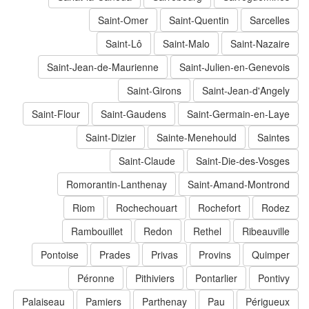
Saint-Omer
Saint-Quentin
Sarcelles
Saint-Lô
Saint-Malo
Saint-Nazaire
Saint-Jean-de-Maurienne
Saint-Julien-en-Genevois
Saint-Girons
Saint-Jean-d'Angely
Saint-Flour
Saint-Gaudens
Saint-Germain-en-Laye
Saint-Dizier
Sainte-Menehould
Saintes
Saint-Claude
Saint-Die-des-Vosges
Romorantin-Lanthenay
Saint-Amand-Montrond
Riom
Rochechouart
Rochefort
Rodez
Rambouillet
Redon
Rethel
Ribeauville
Pontoise
Prades
Privas
Provins
Quimper
Péronne
Pithiviers
Pontarlier
Pontivy
Palaiseau
Pamiers
Parthenay
Pau
Périgueux