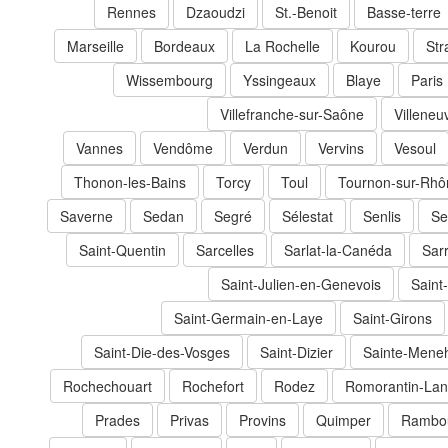
Rennes
Dzaoudzi
St.-Benoit
Basse-terre
Marseille
Bordeaux
La Rochelle
Kourou
Str
Wissembourg
Yssingeaux
Blaye
Paris
Villefranche-sur-Saône
Villeneu
Vannes
Vendôme
Verdun
Vervins
Vesoul
Thonon-les-Bains
Torcy
Toul
Tournon-sur-Rhô
Saverne
Sedan
Segré
Sélestat
Senlis
Se
Saint-Quentin
Sarcelles
Sarlat-la-Canéda
Sar
Saint-Julien-en-Genevois
Saint
Saint-Germain-en-Laye
Saint-Girons
Saint-Die-des-Vosges
Saint-Dizier
Sainte-Mene
Rochechouart
Rochefort
Rodez
Romorantin-Lan
Prades
Privas
Provins
Quimper
Rambou