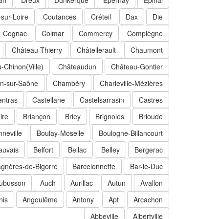
an
Dreux
Dunkerque
Épernay
Épinal
sur-Loire
Coutances
Créteil
Dax
Die
Cognac
Colmar
Commercy
Compiègne
Château-Thierry
Châtellerault
Chaumont
-Chinon(Ville)
Châteaudun
Château-Gontier
n-sur-Saône
Chambéry
Charleville-Mézières
entras
Castellane
Castelsarrasin
Castres
ire
Briançon
Briey
Brignoles
Brioude
neville
Boulay-Moselle
Boulogne-Billancourt
auvais
Belfort
Bellac
Belley
Bergerac
gnères-de-Bigorre
Barcelonnette
Bar-le-Duc
ubusson
Auch
Aurillac
Autun
Avallon
nis
Angoulême
Antony
Apt
Arcachon
Abbeville
Albertville