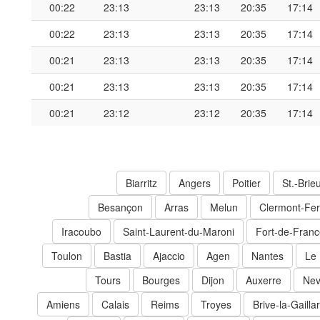
00:22
23:13
23:13
20:35
17:14
00:22
23:13
23:13
20:35
17:14
00:21
23:13
23:13
20:35
17:14
00:21
23:13
23:13
20:35
17:14
00:21
23:12
23:12
20:35
17:14
Biarritz
Angers
Poitier
St.-Brie
Besançon
Arras
Melun
Clermont-Fe
Iracoubo
Saint-Laurent-du-Maroni
Fort-de-Fran
Toulon
Bastia
Ajaccio
Agen
Nantes
Le
Tours
Bourges
Dijon
Auxerre
Nev
Amiens
Calais
Reims
Troyes
Brive-la-Gailla