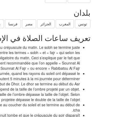
بلدان
تونس
المغرب
الجزائر
مصر
فرنسا
ب
تعريف ساعات الصلاة في الإ
au crépuscule du matin. Le sobh se termine juste
 entre les termes « sobh » et « fajr » qui selon les
ligatoire du matin. Ceci s’explique par le fait que
rtement recommandée que l’on appelle « Sounnat Al
Sounnat Al Fajr » ou encore « Rabibatou Al Fajr »
ournée, quand les rayons du soleil ont dépassé le
utent 5 minutes à la mi-journée pour déterminer
but de Dhor. Le dhor se termine au début du Asr.
épend de la taille de l’ombre projeté par un objet.
ille de l’ombre dépasse la taille de l’objet. Selon
projetée dépasse le double de la taille de l’objet.
e au coucher du soleil et se termine au début de
icha.
nuit tombe et que le crépuscule du soir disparaît.