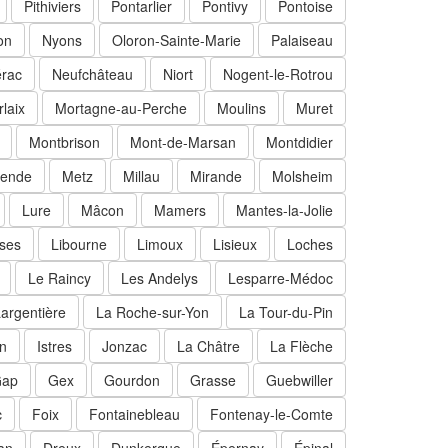
Pithiviers
Pontarlier
Pontivy
Pontoise
on
Nyons
Oloron-Sainte-Marie
Palaiseau
rac
Neufchâteau
Niort
Nogent-le-Rotrou
laix
Mortagne-au-Perche
Moulins
Muret
Montbrison
Mont-de-Marsan
Montdidier
ende
Metz
Millau
Mirande
Molsheim
Lure
Mâcon
Mamers
Mantes-la-Jolie
oses
Libourne
Limoux
Lisieux
Loches
Le Raincy
Les Andelys
Lesparre-Médoc
argentière
La Roche-sur-Yon
La Tour-du-Pin
n
Istres
Jonzac
La Châtre
La Flèche
ap
Gex
Gourdon
Grasse
Guebwiller
c
Foix
Fontainebleau
Fontenay-le-Comte