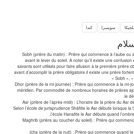
لجيكا
سويسرا
كندا
سلام
Sobh (prière du matin) : Prière qui commence à l’aube ou 
avant le lever du soleil. A noter qu’il existe une confusion
savants sont utilisés pour faire allusion à la première prière ob
avant d’accomplir la prière obligatoire il existe une prière fo
Sobh », « 
Dhor (prière de la mi-journée) : Prière qui commence à la mi-j
méridien. Par commodité de nombreux horaires de prières ajo
le dé
Asr (prière de l’après-midi) : L’horaire de la prière du Asr d
Selon l’école de jurisprudence Shâfiite le Asr débute lorsque la ta
l’école Hanafite le Asr débute quand l’ombre 
Maghrib (prière au coucher du soleil) : Prière qui commenc
Icha (prière de la nuit) : Prière qui commence quand la 