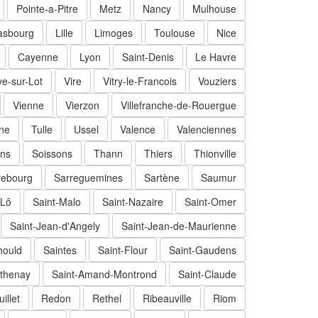
Pointe-a-Pitre
Metz
Nancy
Mulhouse
asbourg
Lille
Limoges
Toulouse
Nice
Cayenne
Lyon
Saint-Denis
Le Havre
ve-sur-Lot
Vire
Vitry-le-Francois
Vouziers
Vienne
Vierzon
Villefranche-de-Rouergue
ne
Tulle
Ussel
Valence
Valenciennes
ns
Soissons
Thann
Thiers
Thionville
rebourg
Sarreguemines
Sartène
Saumur
-Lô
Saint-Malo
Saint-Nazaire
Saint-Omer
Saint-Jean-d'Angely
Saint-Jean-de-Maurienne
hould
Saintes
Saint-Flour
Saint-Gaudens
thenay
Saint-Amand-Montrond
Saint-Claude
illet
Redon
Rethel
Ribeauville
Riom