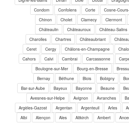
Digne-les-Bains
Dinan
Dole
Douai
Draguign
Condom
Confolens
Corte
Cosne-Cours-
Chinon
Cholet
Clamecy
Clermont
Châteaulin
Châteauroux
Château-Salins
Charolles
Chartres
Châteaubriant
Château
Ceret
Cergy
Châlons-en-Champagne
Chalo
Cahors
Calvi
Cambrai
Carcassonne
Carp
Boulogne-sur-Mer
Bourg-en-Bresse
Bressu
Bernay
Béthune
Blois
Bobigny
Bon
Bar-sur-Aube
Bayeux
Bayonne
Beaune
Be
Avesnes-sur-Helpe
Avignon
Avranches
Ba
Argèles-Gazost
Argentan
Argenteuil
Arles
A
Albi
Alençon
Ales
Altkirch
Ambert
Ance