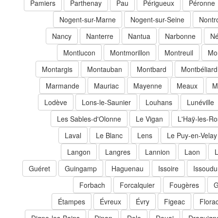
Pamiers
Parthenay
Pau
Périgueux
Péronne
Nogent-sur-Marne
Nogent-sur-Seine
Nontr
Nancy
Nanterre
Nantua
Narbonne
Né
Montlucon
Montmorillon
Montreuil
Mor
Montargis
Montauban
Montbard
Montbéliard
Marmande
Mauriac
Mayenne
Meaux
M
Lodève
Lons-le-Saunier
Louhans
Lunéville
Les Sables-d'Olonne
Le Vigan
L'Haÿ-les-R
Laval
Le Blanc
Lens
Le Puy-en-Velay
Langon
Langres
Lannion
Laon
L
Guéret
Guingamp
Haguenau
Issoire
Issoudu
Forbach
Forcalquier
Fougères
G
Étampes
Évreux
Évry
Figeac
Flora