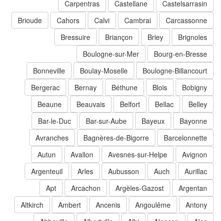
Carpentras
Castellane
Castelsarrasin
Brioude
Cahors
Calvi
Cambrai
Carcassonne
Bressuire
Briançon
Briey
Brignoles
Boulogne-sur-Mer
Bourg-en-Bresse
Bonneville
Boulay-Moselle
Boulogne-Billancourt
Bergerac
Bernay
Béthune
Blois
Bobigny
Beaune
Beauvais
Belfort
Bellac
Belley
Bar-le-Duc
Bar-sur-Aube
Bayeux
Bayonne
Avranches
Bagnères-de-Bigorre
Barcelonnette
Autun
Avallon
Avesnes-sur-Helpe
Avignon
Argenteuil
Arles
Aubusson
Auch
Aurillac
Apt
Arcachon
Argèles-Gazost
Argentan
Altkirch
Ambert
Ancenis
Angoulême
Antony