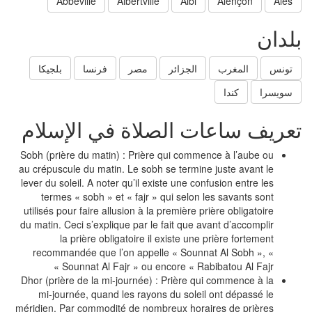
Abbeville
Albertville
Albi
Alençon
Ales
لدان
تونس
المغرب
الجزائر
مصر
فرنسا
بلجيكا
سويسرا
كندا
عريف ساعات الصلاة في الإسلام
Sobh (prière du matin) : Prière qui commence à l’aube ou
au crépuscule du matin. Le sobh se termine juste avant le
lever du soleil. A noter qu’il existe une confusion entre les
termes « sobh » et « fajr » qui selon les savants sont
utilisés pour faire allusion à la première prière obligatoire
du matin. Ceci s’explique par le fait que avant d’accomplir
la prière obligatoire il existe une prière fortement
recommandée que l’on appelle « Sounnat Al Sobh », «
Sounnat Al Fajr » ou encore « Rabibatou Al Fajr »
Dhor (prière de la mi-journée) : Prière qui commence à la
mi-journée, quand les rayons du soleil ont dépassé le
méridien. Par commodité de nombreux horaires de prières