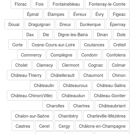
Florac
Foix
Fontainebleau
Fontenay-le-Comte
Épinal
Étampes
Évreux
Évry
Figeac
Douai
Draguignan
Dreux
Dunkerque
Épernay
Dax
Die
Digne-les-Bains
Dinan
Dole
Corte
Cosne-Cours-sur-Loire
Coutances
Créteil
Commercy
Compiègne
Condom
Confolens
Cholet
Clamecy
Clermont
Cognac
Colmar
Château-Thierry
Châtellerault
Chaumont
Chinon
Châteaulin
Châteauroux
Château-Salins
Château-Chinon(Ville)
Châteaudun
Château-Gontier
Charolles
Chartres
Châteaubriant
Chalon-sur-Saône
Chambéry
Charleville-Mézières
Castres
Ceret
Cergy
Châlons-en-Champagne