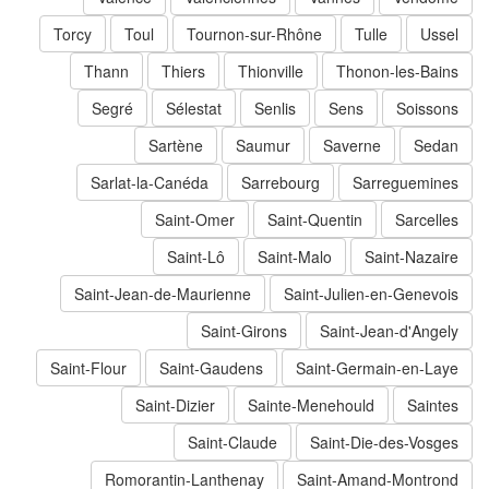
Torcy
Toul
Tournon-sur-Rhône
Tulle
Ussel
Thann
Thiers
Thionville
Thonon-les-Bains
Segré
Sélestat
Senlis
Sens
Soissons
Sartène
Saumur
Saverne
Sedan
Sarlat-la-Canéda
Sarrebourg
Sarreguemines
Saint-Omer
Saint-Quentin
Sarcelles
Saint-Lô
Saint-Malo
Saint-Nazaire
Saint-Jean-de-Maurienne
Saint-Julien-en-Genevois
Saint-Girons
Saint-Jean-d'Angely
Saint-Flour
Saint-Gaudens
Saint-Germain-en-Laye
Saint-Dizier
Sainte-Menehould
Saintes
Saint-Claude
Saint-Die-des-Vosges
Romorantin-Lanthenay
Saint-Amand-Montrond