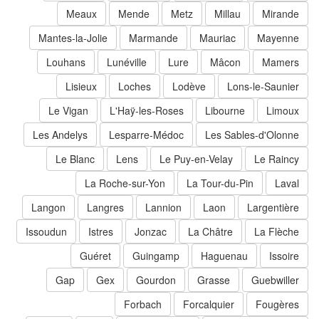
Meaux
Mende
Metz
Millau
Mirande
Mantes-la-Jolie
Marmande
Mauriac
Mayenne
Louhans
Lunéville
Lure
Mâcon
Mamers
Lisieux
Loches
Lodève
Lons-le-Saunier
Le Vigan
L'Haÿ-les-Roses
Libourne
Limoux
Les Andelys
Lesparre-Médoc
Les Sables-d'Olonne
Le Blanc
Lens
Le Puy-en-Velay
Le Raincy
La Roche-sur-Yon
La Tour-du-Pin
Laval
Langon
Langres
Lannion
Laon
Largentière
Issoudun
Istres
Jonzac
La Châtre
La Flèche
Guéret
Guingamp
Haguenau
Issoire
Gap
Gex
Gourdon
Grasse
Guebwiller
Forbach
Forcalquier
Fougères