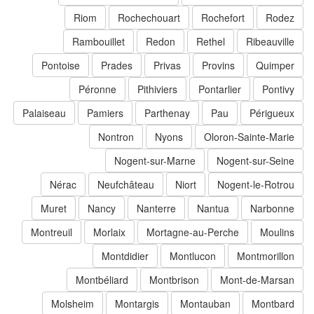
Riom
Rochechouart
Rochefort
Rodez
Rambouillet
Redon
Rethel
Ribeauville
Pontoise
Prades
Privas
Provins
Quimper
Péronne
Pithiviers
Pontarlier
Pontivy
Palaiseau
Pamiers
Parthenay
Pau
Périgueux
Nontron
Nyons
Oloron-Sainte-Marie
Nogent-sur-Marne
Nogent-sur-Seine
Nérac
Neufchâteau
Niort
Nogent-le-Rotrou
Muret
Nancy
Nanterre
Nantua
Narbonne
Montreuil
Morlaix
Mortagne-au-Perche
Moulins
Montdidier
Montlucon
Montmorillon
Montbéliard
Montbrison
Mont-de-Marsan
Molsheim
Montargis
Montauban
Montbard