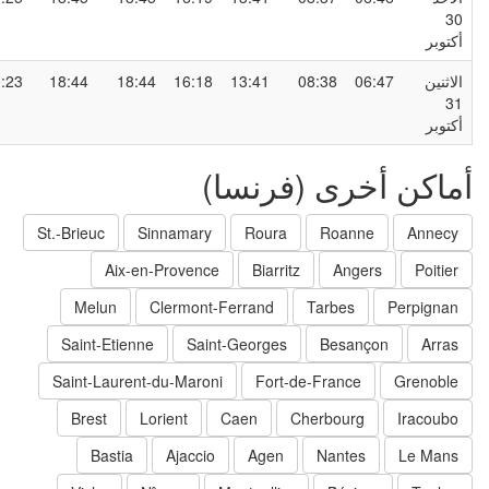
3
كتوبر
لاثنين
06:47
08:38
13:41
16:18
18:44
18:44
20:23
3
كتوبر
ماكن أخرى (فرنسا)
St.-Brieuc
Sinnamary
Roura
Roanne
Annecy
Aix-en-Provence
Biarritz
Angers
Poitier
Melun
Clermont-Ferrand
Tarbes
Perpignan
Saint-Etienne
Saint-Georges
Besançon
Arras
Saint-Laurent-du-Maroni
Fort-de-France
Grenoble
Brest
Lorient
Caen
Cherbourg
Iracoubo
Bastia
Ajaccio
Agen
Nantes
Le Mans