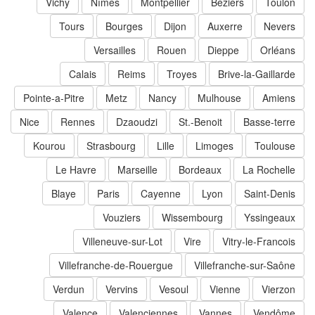
Vichy
Nîmes
Montpellier
Béziers
Toulon
Tours
Bourges
Dijon
Auxerre
Nevers
Versailles
Rouen
Dieppe
Orléans
Calais
Reims
Troyes
Brive-la-Gaillarde
Pointe-a-Pitre
Metz
Nancy
Mulhouse
Amiens
Nice
Rennes
Dzaoudzi
St.-Benoit
Basse-terre
Kourou
Strasbourg
Lille
Limoges
Toulouse
Le Havre
Marseille
Bordeaux
La Rochelle
Blaye
Paris
Cayenne
Lyon
Saint-Denis
Vouziers
Wissembourg
Yssingeaux
Villeneuve-sur-Lot
Vire
Vitry-le-Francois
Villefranche-de-Rouergue
Villefranche-sur-Saône
Verdun
Vervins
Vesoul
Vienne
Vierzon
Valence
Valenciennes
Vannes
Vendôme