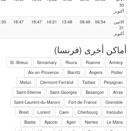
3
كتوبر
لاثنين
06:54
08:49
13:48
16:21
18:47
18:47
20:30
3
كتوبر
ماكن أخرى (فرنسا)
St.-Brieuc
Sinnamary
Roura
Roanne
Annecy
Aix-en-Provence
Biarritz
Angers
Poitier
Melun
Clermont-Ferrand
Tarbes
Perpignan
Saint-Etienne
Saint-Georges
Besançon
Arras
Saint-Laurent-du-Maroni
Fort-de-France
Grenoble
Brest
Lorient
Caen
Cherbourg
Iracoubo
Bastia
Ajaccio
Agen
Nantes
Le Mans