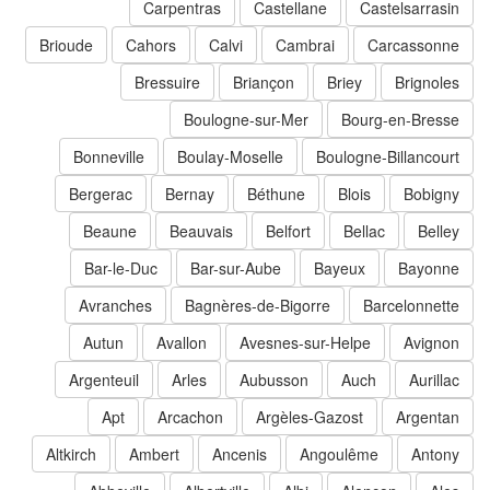
Carpentras
Castellane
Castelsarrasin
Brioude
Cahors
Calvi
Cambrai
Carcassonne
Bressuire
Briançon
Briey
Brignoles
Boulogne-sur-Mer
Bourg-en-Bresse
Bonneville
Boulay-Moselle
Boulogne-Billancourt
Bergerac
Bernay
Béthune
Blois
Bobigny
Beaune
Beauvais
Belfort
Bellac
Belley
Bar-le-Duc
Bar-sur-Aube
Bayeux
Bayonne
Avranches
Bagnères-de-Bigorre
Barcelonnette
Autun
Avallon
Avesnes-sur-Helpe
Avignon
Argenteuil
Arles
Aubusson
Auch
Aurillac
Apt
Arcachon
Argèles-Gazost
Argentan
Altkirch
Ambert
Ancenis
Angoulême
Antony