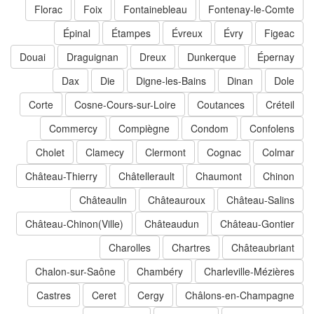
Florac
Foix
Fontainebleau
Fontenay-le-Comte
Épinal
Étampes
Évreux
Évry
Figeac
Douai
Draguignan
Dreux
Dunkerque
Épernay
Dax
Die
Digne-les-Bains
Dinan
Dole
Corte
Cosne-Cours-sur-Loire
Coutances
Créteil
Commercy
Compiègne
Condom
Confolens
Cholet
Clamecy
Clermont
Cognac
Colmar
Château-Thierry
Châtellerault
Chaumont
Chinon
Châteaulin
Châteauroux
Château-Salins
Château-Chinon(Ville)
Châteaudun
Château-Gontier
Charolles
Chartres
Châteaubriant
Chalon-sur-Saône
Chambéry
Charleville-Mézières
Castres
Ceret
Cergy
Châlons-en-Champagne