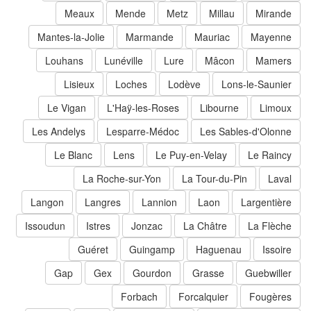
Meaux
Mende
Metz
Millau
Mirande
Mantes-la-Jolie
Marmande
Mauriac
Mayenne
Louhans
Lunéville
Lure
Mâcon
Mamers
Lisieux
Loches
Lodève
Lons-le-Saunier
Le Vigan
L'Haÿ-les-Roses
Libourne
Limoux
Les Andelys
Lesparre-Médoc
Les Sables-d'Olonne
Le Blanc
Lens
Le Puy-en-Velay
Le Raincy
La Roche-sur-Yon
La Tour-du-Pin
Laval
Langon
Langres
Lannion
Laon
Largentière
Issoudun
Istres
Jonzac
La Châtre
La Flèche
Guéret
Guingamp
Haguenau
Issoire
Gap
Gex
Gourdon
Grasse
Guebwiller
Forbach
Forcalquier
Fougères