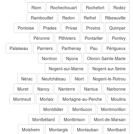
Riom
Rochechouart
Rochefort
Rodez
Rambouillet
Redon
Rethel
Ribeauville
Pontoise
Prades
Privas
Provins
Quimper
Péronne
Pithiviers
Pontarlier
Pontivy
Palaiseau
Pamiers
Parthenay
Pau
Périgueux
Nontron
Nyons
Oloron-Sainte-Marie
Nogent-sur-Marne
Nogent-sur-Seine
Nérac
Neufchâteau
Niort
Nogent-le-Rotrou
Muret
Nancy
Nanterre
Nantua
Narbonne
Montreuil
Morlaix
Mortagne-au-Perche
Moulins
Montdidier
Montlucon
Montmorillon
Montbéliard
Montbrison
Mont-de-Marsan
Molsheim
Montargis
Montauban
Montbard