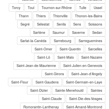
Torcy
Toul
Tournon-sur-Rhône
Tulle
Ussel
Thann
Thiers
Thionville
Thonon-les-Bains
Segré
Sélestat
Senlis
Sens
Soissons
Sartène
Saumur
Saverne
Sedan
Sarlat-la-Canéda
Sarrebourg
Sarreguemines
Saint-Omer
Saint-Quentin
Sarcelles
Saint-Lô
Saint-Malo
Saint-Nazaire
Saint-Jean-de-Maurienne
Saint-Julien-en-Genevois
Saint-Girons
Saint-Jean-d'Angely
Saint-Flour
Saint-Gaudens
Saint-Germain-en-Laye
Saint-Dizier
Sainte-Menehould
Saintes
Saint-Claude
Saint-Die-des-Vosges
Romorantin-Lanthenay
Saint-Amand-Montrond