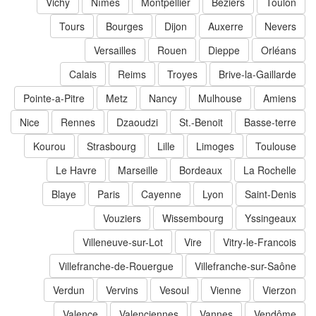
Vichy
Nîmes
Montpellier
Béziers
Toulon
Tours
Bourges
Dijon
Auxerre
Nevers
Versailles
Rouen
Dieppe
Orléans
Calais
Reims
Troyes
Brive-la-Gaillarde
Pointe-a-Pitre
Metz
Nancy
Mulhouse
Amiens
Nice
Rennes
Dzaoudzi
St.-Benoit
Basse-terre
Kourou
Strasbourg
Lille
Limoges
Toulouse
Le Havre
Marseille
Bordeaux
La Rochelle
Blaye
Paris
Cayenne
Lyon
Saint-Denis
Vouziers
Wissembourg
Yssingeaux
Villeneuve-sur-Lot
Vire
Vitry-le-Francois
Villefranche-de-Rouergue
Villefranche-sur-Saône
Verdun
Vervins
Vesoul
Vienne
Vierzon
Valence
Valenciennes
Vannes
Vendôme