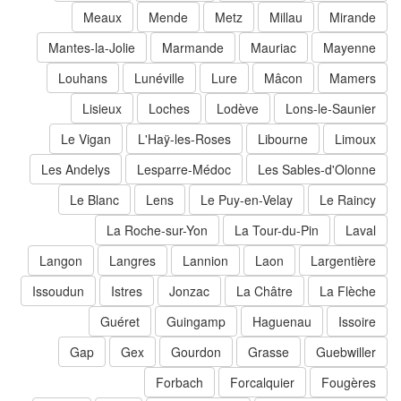
Meaux
Mende
Metz
Millau
Mirande
Mantes-la-Jolie
Marmande
Mauriac
Mayenne
Louhans
Lunéville
Lure
Mâcon
Mamers
Lisieux
Loches
Lodève
Lons-le-Saunier
Le Vigan
L'Haÿ-les-Roses
Libourne
Limoux
Les Andelys
Lesparre-Médoc
Les Sables-d'Olonne
Le Blanc
Lens
Le Puy-en-Velay
Le Raincy
La Roche-sur-Yon
La Tour-du-Pin
Laval
Langon
Langres
Lannion
Laon
Largentière
Issoudun
Istres
Jonzac
La Châtre
La Flèche
Guéret
Guingamp
Haguenau
Issoire
Gap
Gex
Gourdon
Grasse
Guebwiller
Forbach
Forcalquier
Fougères