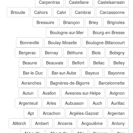
Carpentras
Castellane
Castelsarrasin
Brioude
Cahors
Calvi
Cambrai
Carcassonne
Bressuire
Briançon
Briey
Brignoles
Boulogne-sur-Mer
Bourg-en-Bresse
Bonneville
Boulay-Moselle
Boulogne-Billancourt
Bergerac
Bernay
Béthune
Blois
Bobigny
Beaune
Beauvais
Belfort
Bellac
Belley
Bar-le-Duc
Bar-sur-Aube
Bayeux
Bayonne
Avranches
Bagnères-de-Bigorre
Barcelonnette
Autun
Avallon
Avesnes-sur-Helpe
Avignon
Argenteuil
Arles
Aubusson
Auch
Aurillac
Apt
Arcachon
Argèles-Gazost
Argentan
Altkirch
Ambert
Ancenis
Angoulême
Antony