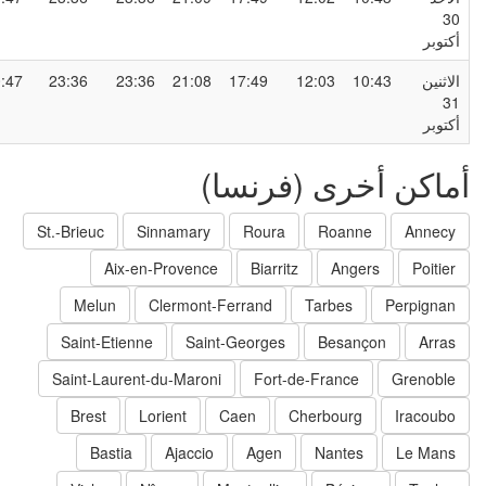
3
كتوبر
لاثنين
10:43
12:03
17:49
21:08
23:36
23:36
00:47
3
كتوبر
ماكن أخرى (فرنسا)
St.-Brieuc
Sinnamary
Roura
Roanne
Annecy
Aix-en-Provence
Biarritz
Angers
Poitier
Melun
Clermont-Ferrand
Tarbes
Perpignan
Saint-Etienne
Saint-Georges
Besançon
Arras
Saint-Laurent-du-Maroni
Fort-de-France
Grenoble
Brest
Lorient
Caen
Cherbourg
Iracoubo
Bastia
Ajaccio
Agen
Nantes
Le Mans