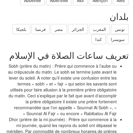
Abbeville
Albertville
Albi
Alençon
Ales
لدان
تونس
المغرب
الجزائر
مصر
فرنسا
بلجيكا
سويسرا
كندا
عريف ساعات الصلاة في الإسلام
Sobh (prière du matin) : Prière qui commence à l’aube ou
au crépuscule du matin. Le sobh se termine juste avant le
lever du soleil. A noter qu’il existe une confusion entre les
termes « sobh » et « fajr » qui selon les savants sont
utilisés pour faire allusion à la première prière obligatoire
du matin. Ceci s’explique par le fait que avant d’accomplir
la prière obligatoire il existe une prière fortement
recommandée que l’on appelle « Sounnat Al Sobh », «
Sounnat Al Fajr » ou encore « Rabibatou Al Fajr »
Dhor (prière de la mi-journée) : Prière qui commence à la
mi-journée, quand les rayons du soleil ont dépassé le
méridien. Par commodité de nombreux horaires de prières