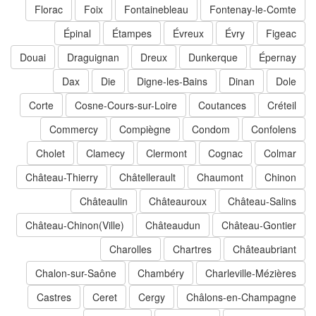
Florac
Foix
Fontainebleau
Fontenay-le-Comte
Épinal
Étampes
Évreux
Évry
Figeac
Douai
Draguignan
Dreux
Dunkerque
Épernay
Dax
Die
Digne-les-Bains
Dinan
Dole
Corte
Cosne-Cours-sur-Loire
Coutances
Créteil
Commercy
Compiègne
Condom
Confolens
Cholet
Clamecy
Clermont
Cognac
Colmar
Château-Thierry
Châtellerault
Chaumont
Chinon
Châteaulin
Châteauroux
Château-Salins
Château-Chinon(Ville)
Châteaudun
Château-Gontier
Charolles
Chartres
Châteaubriant
Chalon-sur-Saône
Chambéry
Charleville-Mézières
Castres
Ceret
Cergy
Châlons-en-Champagne