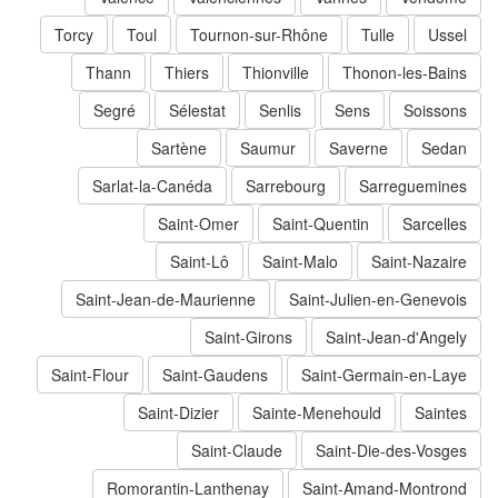
Torcy
Toul
Tournon-sur-Rhône
Tulle
Ussel
Thann
Thiers
Thionville
Thonon-les-Bains
Segré
Sélestat
Senlis
Sens
Soissons
Sartène
Saumur
Saverne
Sedan
Sarlat-la-Canéda
Sarrebourg
Sarreguemines
Saint-Omer
Saint-Quentin
Sarcelles
Saint-Lô
Saint-Malo
Saint-Nazaire
Saint-Jean-de-Maurienne
Saint-Julien-en-Genevois
Saint-Girons
Saint-Jean-d'Angely
Saint-Flour
Saint-Gaudens
Saint-Germain-en-Laye
Saint-Dizier
Sainte-Menehould
Saintes
Saint-Claude
Saint-Die-des-Vosges
Romorantin-Lanthenay
Saint-Amand-Montrond