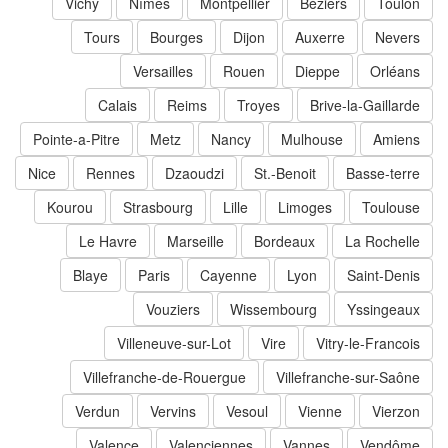
Vichy
Nîmes
Montpellier
Béziers
Toulon
Tours
Bourges
Dijon
Auxerre
Nevers
Versailles
Rouen
Dieppe
Orléans
Calais
Reims
Troyes
Brive-la-Gaillarde
Pointe-a-Pitre
Metz
Nancy
Mulhouse
Amiens
Nice
Rennes
Dzaoudzi
St.-Benoit
Basse-terre
Kourou
Strasbourg
Lille
Limoges
Toulouse
Le Havre
Marseille
Bordeaux
La Rochelle
Blaye
Paris
Cayenne
Lyon
Saint-Denis
Vouziers
Wissembourg
Yssingeaux
Villeneuve-sur-Lot
Vire
Vitry-le-Francois
Villefranche-de-Rouergue
Villefranche-sur-Saône
Verdun
Vervins
Vesoul
Vienne
Vierzon
Valence
Valenciennes
Vannes
Vendôme