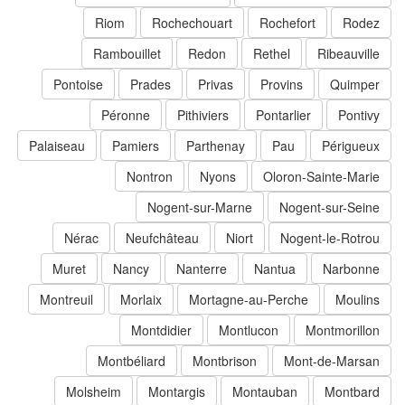
Riom
Rochechouart
Rochefort
Rodez
Rambouillet
Redon
Rethel
Ribeauville
Pontoise
Prades
Privas
Provins
Quimper
Péronne
Pithiviers
Pontarlier
Pontivy
Palaiseau
Pamiers
Parthenay
Pau
Périgueux
Nontron
Nyons
Oloron-Sainte-Marie
Nogent-sur-Marne
Nogent-sur-Seine
Nérac
Neufchâteau
Niort
Nogent-le-Rotrou
Muret
Nancy
Nanterre
Nantua
Narbonne
Montreuil
Morlaix
Mortagne-au-Perche
Moulins
Montdidier
Montlucon
Montmorillon
Montbéliard
Montbrison
Mont-de-Marsan
Molsheim
Montargis
Montauban
Montbard