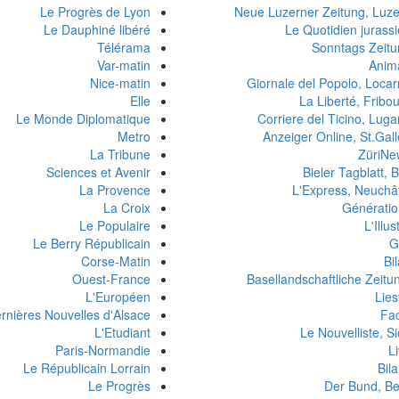
Le Progrès de Lyon
Neue Luzerner Zeitung, Luze
Le Dauphiné libéré
Le Quotidien jurass
Télérama
Sonntags Zeitu
Var-matin
Anim
Nice-matin
Giornale del Popolo, Loca
Elle
La Liberté, Fribo
Le Monde Diplomatique
Corriere del Ticino, Lug
Metro
Anzeiger Online, St.Gal
La Tribune
ZüriNe
Sciences et Avenir
Bieler Tagblatt, B
La Provence
L'Express, Neuchâ
La Croix
Génératio
Le Populaire
L'Illus
Le Berry Républicain
G
Corse-Matin
Bi
Ouest-France
Basellandschaftliche Zeitu
L'Européen
Lies
rnières Nouvelles d'Alsace
Fac
L'Etudiant
Le Nouvelliste, S
Paris-Normandie
L
Le Républicain Lorrain
Bil
Le Progrès
Der Bund, Be