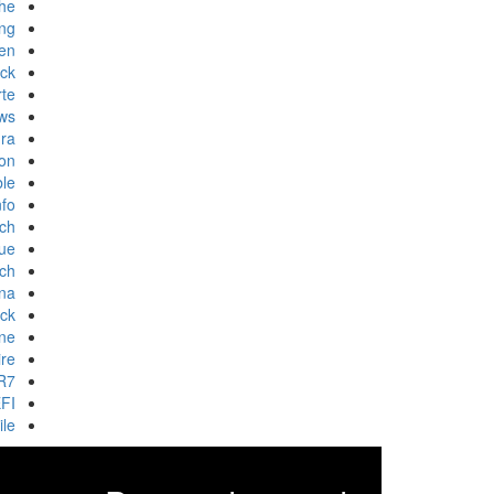
he
ng
len
ick
rte
ws
ura
ion
le
nfo
ich
ue
ich
na
ick
ne
ire
R7
FI
ile