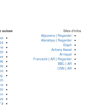
e suisse
Sites d'infos
Aljazeera
|
Regarder
ve
Alarabiya
|
Regarder
 Heures, Lausanne
Elaph
ne
Acharq Awsat
0 minutes
Al-hayat
ve
France24
|
AR
|
Regarder
le
BBC
|
AR
nds
CNN
|
AR
bo
g,
ich
ne
0 minuten
ern
ve
 8