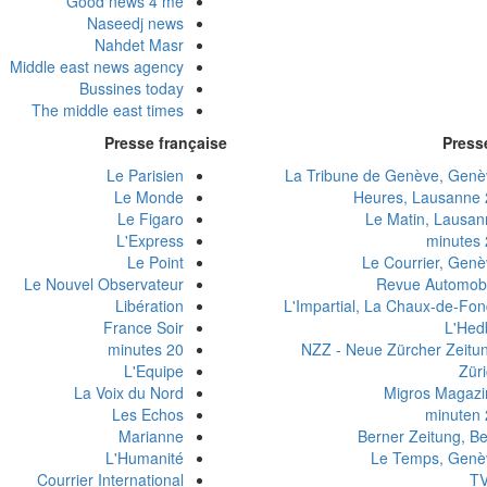
Good news 4 me
Naseedj news
Nahdet Masr
Middle east news agency
Bussines today
The middle east times
Presse française
Press
Le Parisien
La Tribune de Genève, Genè
Le Monde
24
Le Figaro
Le Matin, Lausan
L'Express
2
Le Point
Le Courrier, Genè
Le Nouvel Observateur
Revue Automobi
Libération
L'Impartial, La Chaux-de-Fo
France Soir
L'Hed
20 minutes
NZZ - Neue Zürcher Zeitun
L'Equipe
Zür
La Voix du Nord
Migros Magazi
Les Echos
2
Marianne
Berner Zeitung, B
L'Humanité
Le Temps, Genè
Courrier International
TV