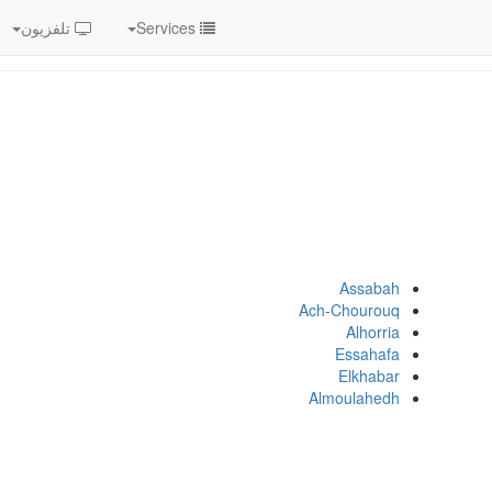
Services
تلفزيون
Assabah
Ach-Chourouq
Alhorria
Essahafa
Elkhabar
Almoulahedh