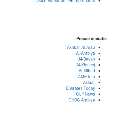
L'Observateur de l'Entreprenariat
Presse émiratie
Akhbar Al-Arab
Al-Arabiya
Al-Bayan
Al-Khaleej
Al-Ittihad
AME Info
Asfaar
Emirates Today
Gulf News
CNBC Arabiya