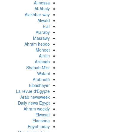
Almessa
Al-Ahaly
Alakhbar way
Alwafd
Elaf
Alaraby
Masrawy
Ahram hebdo
Moheet
Alnilin
Alshaab
Shabab Misr
Watani
Arabnet5
Elbashayer
La revue d'Egypte
Arab newsweek
Daily news Egypt
Ahram weekly
Elwasat
Elaosboa
Egypt today