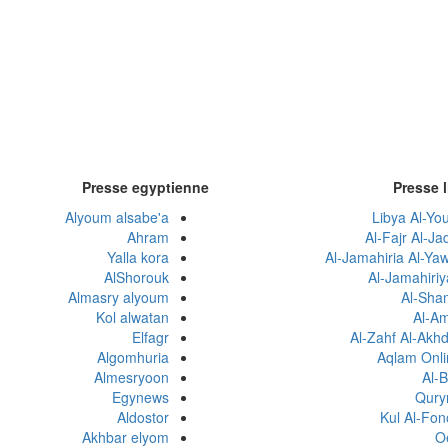
Presse egyptienne
Presse 
Alyoum alsabe'a
Libya Al-Yo
Ahram
Al-Fajr Al-Ja
Yalla kora
Al-Jamahiria Al-Ya
AlShorouk
Al-Jamahiri
Almasry alyoum
Al-Sha
Kol alwatan
Al-Am
Elfagr
Al-Zahf Al-Akh
Algomhuria
Aqlam Onli
Almesryoon
Al-B
Egynews
Qury
Aldostor
Kul Al-Fon
Akhbar elyom
O