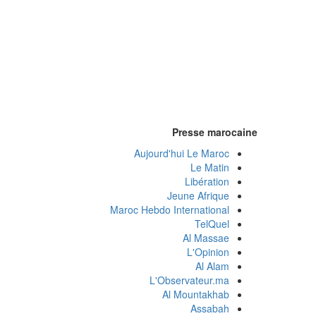
Presse marocaine
Aujourd'hui Le Maroc
Le Matin
Libération
Jeune Afrique
Maroc Hebdo International
TelQuel
Al Massae
L'Opinion
Al Alam
L'Observateur.ma
Al Mountakhab
Assabah