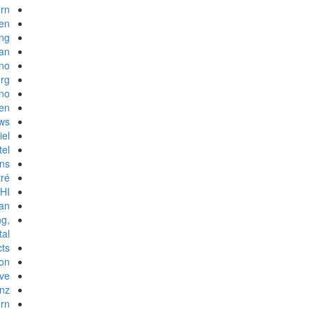
rn
ien
ng
an
rno
urg
ano
len
ws
iel
tel
ns
tré
HI
lan
ng,
tal
ts
ion
ive
anz
rn