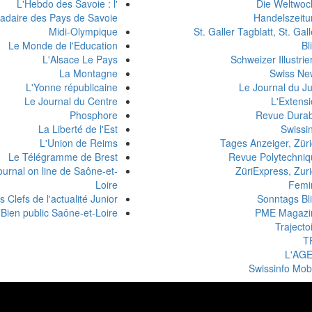
L'Hebdo des Savoie : l'
Die Weltwoc
daire des Pays de Savoie
Handelszeitu
Midi-Olympique
St. Galler Tagblatt, St. Gal
Le Monde de l'Education
Bl
L'Alsace Le Pays
Schweizer Illustrie
La Montagne
Swiss Ne
L'Yonne républicaine
Le Journal du J
Le Journal du Centre
L'Extens
Phosphore
Revue Durab
La Liberté de l'Est
Swissi
L'Union de Reims
Tages Anzeiger, Zür
Le Télégramme de Brest
Revue Polytechniq
ournal on line de Saône-et-
ZüriExpress, Zur
Loire
Femi
s Clefs de l'actualité Junior
Sonntags Bl
 Bien public Saône-et-Loire
PME Magazi
Trajecto
T
L'AGE
Swissinfo Mob