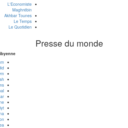
L'Economiste
Maghrébin
Akhbar Tounes
Le Temps
Le Quotidien
Presse du monde
libyenne
um
did
wm
yah
ms
al
dar
ne
iyt
na
on
ea