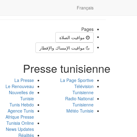
Français
Pages
مواقيت الصلاة
مواقيت الإمساك والإفطار
Presse tunisienne
La Presse
La Page Sportive
Le Renouveau
Télévision
Nouvelles de
Tunisienne
Tunisie
Radio National
Tunis Hebdo
Tunisienne
Agence Tunis
Météo Tunisie
Afrique Presse
Tunisia Online
News Updates
Réalités