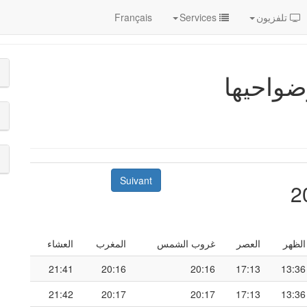
تلفزيون
Services
Français
ضواحيها
Suivant
الظهر
العصر
غروب الشمس
المغرب
العشاء
21:41
20:16
20:16
17:13
13:36
21:42
20:17
20:17
17:13
13:36