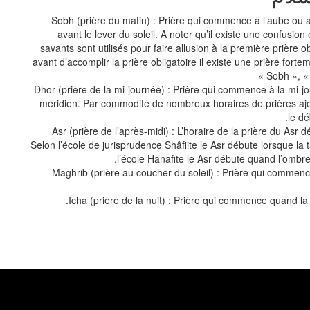
Sobh (prière du matin) : Prière qui commence à l’aube ou 
avant le lever du soleil. A noter qu’il existe une confusion
savants sont utilisés pour faire allusion à la première prière ob
avant d’accomplir la prière obligatoire il existe une prière fo
Sobh », « 
Dhor (prière de la mi-journée) : Prière qui commence à la mi-j
méridien. Par commodité de nombreux horaires de prières ajo
le dé
Asr (prière de l’après-midi) : L’horaire de la prière du Asr d
Selon l’école de jurisprudence Shâfiite le Asr débute lorsque la ta
l’école Hanafite le Asr débute quand l’ombre 
Maghrib (prière au coucher du soleil) : Prière qui commenc
Icha (prière de la nuit) : Prière qui commence quand la 