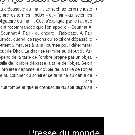
au crépuscule du matin. Le sobh se termine juste
 entre les termes « sobh » et « fajr » qui selon les
ligatoire du matin. Ceci s’explique par le fait que
rtement recommandée que l’on appelle « Sounnat Al
Sounnat Al Fajr » ou encore « Rabibatou Al Fajr »
ournée, quand les rayons du soleil ont dépassé le
utent 5 minutes à la mi-journée pour déterminer
but de Dhor. Le dhor se termine au début du Asr.
épend de la taille de l’ombre projeté par un objet.
ille de l’ombre dépasse la taille de l’objet. Selon
projetée dépasse le double de la taille de l’objet.
e au coucher du soleil et se termine au début de
icha.
nuit tombe et que le crépuscule du soir disparaît.
Presse du monde