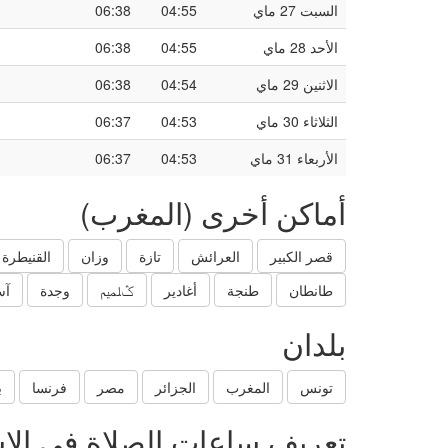
السبت 27 ماي
04:55
06:38
الأحد 28 ماي
04:55
06:38
الاثنين 29 ماي
04:54
06:38
الثلاثاء 30 ماي
04:53
06:37
الأربعاء 31 ماي
04:53
06:37
أماكن أخرى (المغرب)
قصر الكبير
العرائش
تازة
وزان
القنيطرة
طانطان
طنجة
أغادير
ݣلميم
وجدة
آس
بلدان
تونس
المغرب
الجزائر
مصر
فرنسا
ب
تعريف ساعات الصلاة في الإ