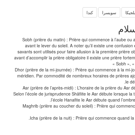
لجيكا
سويسرا
كندا
سلام
Sobh (prière du matin) : Prière qui commence à l’aube ou 
avant le lever du soleil. A noter qu’il existe une confusion
savants sont utilisés pour faire allusion à la première prière ob
avant d’accomplir la prière obligatoire il existe une prière fo
Sobh », « 
Dhor (prière de la mi-journée) : Prière qui commence à la mi-j
méridien. Par commodité de nombreux horaires de prières ajo
le dé
Asr (prière de l’après-midi) : L’horaire de la prière du Asr d
Selon l’école de jurisprudence Shâfiite le Asr débute lorsque la ta
l’école Hanafite le Asr débute quand l’ombre 
Maghrib (prière au coucher du soleil) : Prière qui commenc
Icha (prière de la nuit) : Prière qui commence quand la 