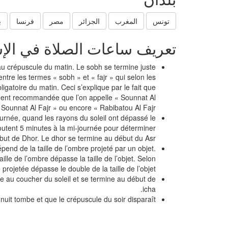
تونس
المغرب
الجزائر
مصر
فرنسا
ب
تعريف ساعات الصلاة في الإ
au crépuscule du matin. Le sobh se termine juste
 entre les termes « sobh » et « fajr » qui selon les
ligatoire du matin. Ceci s’explique par le fait que
rtement recommandée que l’on appelle « Sounnat Al
Sounnat Al Fajr » ou encore « Rabibatou Al Fajr »
ournée, quand les rayons du soleil ont dépassé le
utent 5 minutes à la mi-journée pour déterminer
but de Dhor. Le dhor se termine au début du Asr.
épend de la taille de l’ombre projeté par un objet.
ille de l’ombre dépasse la taille de l’objet. Selon
projetée dépasse le double de la taille de l’objet.
e au coucher du soleil et se termine au début de
icha.
nuit tombe et que le crépuscule du soir disparaît.