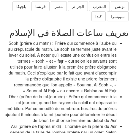
تونس
المغرب
الجزائر
مصر
فرنسا
بلجيكا
سويسرا
كندا
عريف ساعات الصلاة في الإسلام
Sobh (prière du matin) : Prière qui commence à l’aube ou
au crépuscule du matin. Le sobh se termine juste avant le
lever du soleil. A noter qu’il existe une confusion entre les
termes « sobh » et « fajr » qui selon les savants sont
utilisés pour faire allusion à la première prière obligatoire
du matin. Ceci s’explique par le fait que avant d’accomplir
la prière obligatoire il existe une prière fortement
recommandée que l’on appelle « Sounnat Al Sobh », «
Sounnat Al Fajr » ou encore « Rabibatou Al Fajr »
Dhor (prière de la mi-journée) : Prière qui commence à la
mi-journée, quand les rayons du soleil ont dépassé le
méridien. Par commodité de nombreux horaires de prières
ajoutent 5 minutes à la mi-journée pour déterminer le début
de Dhor. Le dhor se termine au début du Asr.
Asr (prière de l’après-midi) : L’horaire de la prière du Asr
dépend de la taille de l’ombre projeté par un objet. Selon