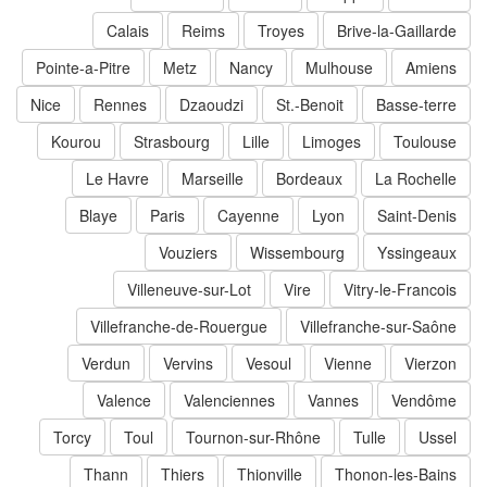
Calais
Reims
Troyes
Brive-la-Gaillarde
Pointe-a-Pitre
Metz
Nancy
Mulhouse
Amiens
Nice
Rennes
Dzaoudzi
St.-Benoit
Basse-terre
Kourou
Strasbourg
Lille
Limoges
Toulouse
Le Havre
Marseille
Bordeaux
La Rochelle
Blaye
Paris
Cayenne
Lyon
Saint-Denis
Vouziers
Wissembourg
Yssingeaux
Villeneuve-sur-Lot
Vire
Vitry-le-Francois
Villefranche-de-Rouergue
Villefranche-sur-Saône
Verdun
Vervins
Vesoul
Vienne
Vierzon
Valence
Valenciennes
Vannes
Vendôme
Torcy
Toul
Tournon-sur-Rhône
Tulle
Ussel
Thann
Thiers
Thionville
Thonon-les-Bains