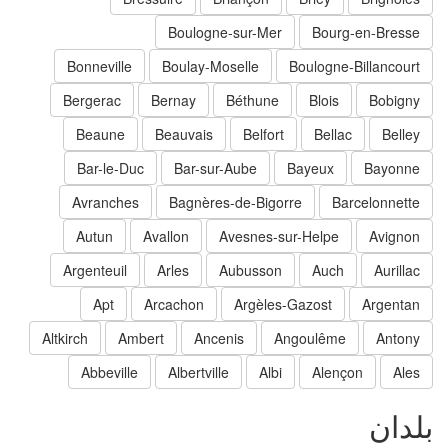
Boulogne-sur-Mer
Bourg-en-Bresse
Bonneville
Boulay-Moselle
Boulogne-Billancourt
Bergerac
Bernay
Béthune
Blois
Bobigny
Beaune
Beauvais
Belfort
Bellac
Belley
Bar-le-Duc
Bar-sur-Aube
Bayeux
Bayonne
Avranches
Bagnères-de-Bigorre
Barcelonnette
Autun
Avallon
Avesnes-sur-Helpe
Avignon
Argenteuil
Arles
Aubusson
Auch
Aurillac
Apt
Arcachon
Argèles-Gazost
Argentan
Altkirch
Ambert
Ancenis
Angoulême
Antony
Abbeville
Albertville
Albi
Alençon
Ales
لدان