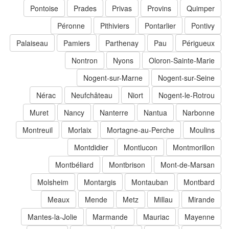
Pontoise
Prades
Privas
Provins
Quimper
Péronne
Pithiviers
Pontarlier
Pontivy
Palaiseau
Pamiers
Parthenay
Pau
Périgueux
Nontron
Nyons
Oloron-Sainte-Marie
Nogent-sur-Marne
Nogent-sur-Seine
Nérac
Neufchâteau
Niort
Nogent-le-Rotrou
Muret
Nancy
Nanterre
Nantua
Narbonne
Montreuil
Morlaix
Mortagne-au-Perche
Moulins
Montdidier
Montlucon
Montmorillon
Montbéliard
Montbrison
Mont-de-Marsan
Molsheim
Montargis
Montauban
Montbard
Meaux
Mende
Metz
Millau
Mirande
Mantes-la-Jolie
Marmande
Mauriac
Mayenne