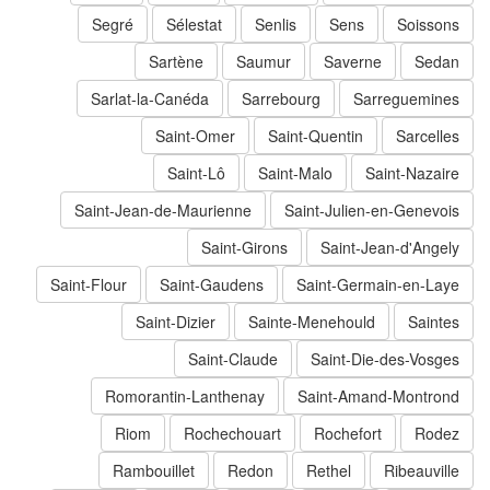
Segré
Sélestat
Senlis
Sens
Soissons
Sartène
Saumur
Saverne
Sedan
Sarlat-la-Canéda
Sarrebourg
Sarreguemines
Saint-Omer
Saint-Quentin
Sarcelles
Saint-Lô
Saint-Malo
Saint-Nazaire
Saint-Jean-de-Maurienne
Saint-Julien-en-Genevois
Saint-Girons
Saint-Jean-d'Angely
Saint-Flour
Saint-Gaudens
Saint-Germain-en-Laye
Saint-Dizier
Sainte-Menehould
Saintes
Saint-Claude
Saint-Die-des-Vosges
Romorantin-Lanthenay
Saint-Amand-Montrond
Riom
Rochechouart
Rochefort
Rodez
Rambouillet
Redon
Rethel
Ribeauville