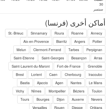
3
بتمبر
ماكن أخرى (فرنسا)
St.-Brieuc
Sinnamary
Roura
Roanne
Annecy
Aix-en-Provence
Biarritz
Angers
Poitier
Melun
Clermont-Ferrand
Tarbes
Perpignan
Saint-Etienne
Saint-Georges
Besançon
Arras
Saint-Laurent-du-Maroni
Fort-de-France
Grenoble
Brest
Lorient
Caen
Cherbourg
Iracoubo
Bastia
Ajaccio
Agen
Nantes
Le Mans
Vichy
Nîmes
Montpellier
Béziers
Toulon
Tours
Bourges
Dijon
Auxerre
Nevers
Versailles
Rouen
Dieppe
Orléans