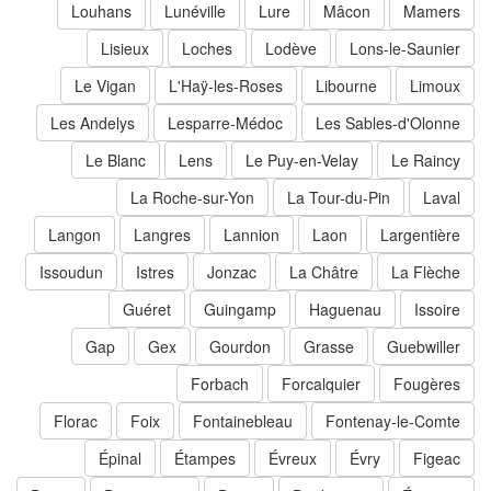
Louhans
Lunéville
Lure
Mâcon
Mamers
Lisieux
Loches
Lodève
Lons-le-Saunier
Le Vigan
L'Haÿ-les-Roses
Libourne
Limoux
Les Andelys
Lesparre-Médoc
Les Sables-d'Olonne
Le Blanc
Lens
Le Puy-en-Velay
Le Raincy
La Roche-sur-Yon
La Tour-du-Pin
Laval
Langon
Langres
Lannion
Laon
Largentière
Issoudun
Istres
Jonzac
La Châtre
La Flèche
Guéret
Guingamp
Haguenau
Issoire
Gap
Gex
Gourdon
Grasse
Guebwiller
Forbach
Forcalquier
Fougères
Florac
Foix
Fontainebleau
Fontenay-le-Comte
Épinal
Étampes
Évreux
Évry
Figeac