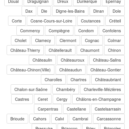
Douai
Draguignan
Dreux
Dunkerque
Épernay
Dax
Die
Digne-les-Bains
Dinan
Dole
Corte
Cosne-Cours-sur-Loire
Coutances
Créteil
Commercy
Compiègne
Condom
Confolens
Cholet
Clamecy
Clermont
Cognac
Colmar
Château-Thierry
Châtellerault
Chaumont
Chinon
Châteaulin
Châteauroux
Château-Salins
Château-Chinon(Ville)
Châteaudun
Château-Gontier
Charolles
Chartres
Châteaubriant
Chalon-sur-Saône
Chambéry
Charleville-Mézières
Castres
Ceret
Cergy
Châlons-en-Champagne
Carpentras
Castellane
Castelsarrasin
Brioude
Cahors
Calvi
Cambrai
Carcassonne
Bressuire
Briançon
Briey
Brignoles