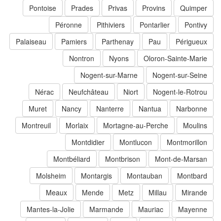
Pontoise
Prades
Privas
Provins
Quimper
Péronne
Pithiviers
Pontarlier
Pontivy
Palaiseau
Pamiers
Parthenay
Pau
Périgueux
Nontron
Nyons
Oloron-Sainte-Marie
Nogent-sur-Marne
Nogent-sur-Seine
Nérac
Neufchâteau
Niort
Nogent-le-Rotrou
Muret
Nancy
Nanterre
Nantua
Narbonne
Montreuil
Morlaix
Mortagne-au-Perche
Moulins
Montdidier
Montlucon
Montmorillon
Montbéliard
Montbrison
Mont-de-Marsan
Molsheim
Montargis
Montauban
Montbard
Meaux
Mende
Metz
Millau
Mirande
Mantes-la-Jolie
Marmande
Mauriac
Mayenne