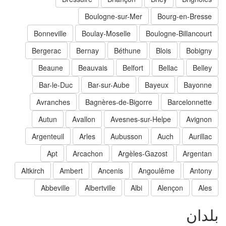
Boulogne-sur-Mer
Bourg-en-Bresse
Bonneville
Boulay-Moselle
Boulogne-Billancourt
Bergerac
Bernay
Béthune
Blois
Bobigny
Beaune
Beauvais
Belfort
Bellac
Belley
Bar-le-Duc
Bar-sur-Aube
Bayeux
Bayonne
Avranches
Bagnères-de-Bigorre
Barcelonnette
Autun
Avallon
Avesnes-sur-Helpe
Avignon
Argenteuil
Arles
Aubusson
Auch
Aurillac
Apt
Arcachon
Argèles-Gazost
Argentan
Altkirch
Ambert
Ancenis
Angoulême
Antony
Abbeville
Albertville
Albi
Alençon
Ales
لدان