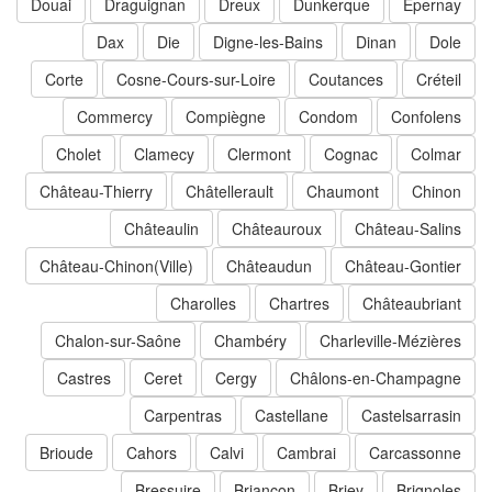
Douai
Draguignan
Dreux
Dunkerque
Épernay
Dax
Die
Digne-les-Bains
Dinan
Dole
Corte
Cosne-Cours-sur-Loire
Coutances
Créteil
Commercy
Compiègne
Condom
Confolens
Cholet
Clamecy
Clermont
Cognac
Colmar
Château-Thierry
Châtellerault
Chaumont
Chinon
Châteaulin
Châteauroux
Château-Salins
Château-Chinon(Ville)
Châteaudun
Château-Gontier
Charolles
Chartres
Châteaubriant
Chalon-sur-Saône
Chambéry
Charleville-Mézières
Castres
Ceret
Cergy
Châlons-en-Champagne
Carpentras
Castellane
Castelsarrasin
Brioude
Cahors
Calvi
Cambrai
Carcassonne
Bressuire
Briançon
Briey
Brignoles