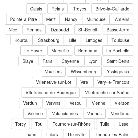
Calais
Reims
Troyes
Brive-la-Gaillarde
Pointe-a-Pitre
Metz
Nancy
Mulhouse
Amiens
Nice
Rennes
Dzaoudzi
St.-Benoit
Basse-terre
Kourou
Strasbourg
Lille
Limoges
Toulouse
Le Havre
Marseille
Bordeaux
La Rochelle
Blaye
Paris
Cayenne
Lyon
Saint-Denis
Vouziers
Wissembourg
Yssingeaux
Villeneuve-sur-Lot
Vire
Vitry-le-Francois
Villefranche-de-Rouergue
Villefranche-sur-Saône
Verdun
Vervins
Vesoul
Vienne
Vierzon
Valence
Valenciennes
Vannes
Vendôme
Torcy
Toul
Tournon-sur-Rhône
Tulle
Ussel
Thann
Thiers
Thionville
Thonon-les-Bains