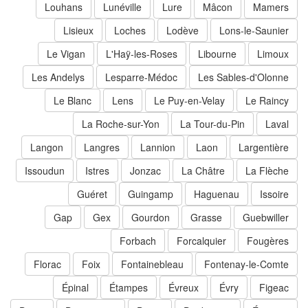
Louhans
Lunéville
Lure
Mâcon
Mamers
Lisieux
Loches
Lodève
Lons-le-Saunier
Le Vigan
L'Haÿ-les-Roses
Libourne
Limoux
Les Andelys
Lesparre-Médoc
Les Sables-d'Olonne
Le Blanc
Lens
Le Puy-en-Velay
Le Raincy
La Roche-sur-Yon
La Tour-du-Pin
Laval
Langon
Langres
Lannion
Laon
Largentière
Issoudun
Istres
Jonzac
La Châtre
La Flèche
Guéret
Guingamp
Haguenau
Issoire
Gap
Gex
Gourdon
Grasse
Guebwiller
Forbach
Forcalquier
Fougères
Florac
Foix
Fontainebleau
Fontenay-le-Comte
Épinal
Étampes
Évreux
Évry
Figeac