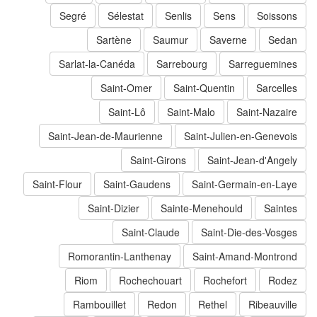
Segré
Sélestat
Senlis
Sens
Soissons
Sartène
Saumur
Saverne
Sedan
Sarlat-la-Canéda
Sarrebourg
Sarreguemines
Saint-Omer
Saint-Quentin
Sarcelles
Saint-Lô
Saint-Malo
Saint-Nazaire
Saint-Jean-de-Maurienne
Saint-Julien-en-Genevois
Saint-Girons
Saint-Jean-d'Angely
Saint-Flour
Saint-Gaudens
Saint-Germain-en-Laye
Saint-Dizier
Sainte-Menehould
Saintes
Saint-Claude
Saint-Die-des-Vosges
Romorantin-Lanthenay
Saint-Amand-Montrond
Riom
Rochechouart
Rochefort
Rodez
Rambouillet
Redon
Rethel
Ribeauville