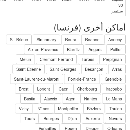
3
بتمبر
ماكن أخرى (فرنسا)
St.-Brieuc
Sinnamary
Roura
Roanne
Annecy
Aix-en-Provence
Biarritz
Angers
Poitier
Melun
Clermont-Ferrand
Tarbes
Perpignan
Saint-Etienne
Saint-Georges
Besançon
Arras
Saint-Laurent-du-Maroni
Fort-de-France
Grenoble
Brest
Lorient
Caen
Cherbourg
Iracoubo
Bastia
Ajaccio
Agen
Nantes
Le Mans
Vichy
Nîmes
Montpellier
Béziers
Toulon
Tours
Bourges
Dijon
Auxerre
Nevers
Versailles
Rouen
Dieppe
Orléans