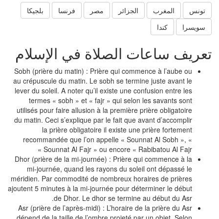
تونس
المغرب
الجزائر
مصر
فرنسا
بلجيكا
سويسرا
كندا
عريف ساعات الصلاة في الإسلام
Sobh (prière du matin) : Prière qui commence à l’aube ou
au crépuscule du matin. Le sobh se termine juste avant le
lever du soleil. A noter qu’il existe une confusion entre les
termes « sobh » et « fajr » qui selon les savants sont
utilisés pour faire allusion à la première prière obligatoire
du matin. Ceci s’explique par le fait que avant d’accomplir
la prière obligatoire il existe une prière fortement
recommandée que l’on appelle « Sounnat Al Sobh », «
Sounnat Al Fajr » ou encore « Rabibatou Al Fajr »
Dhor (prière de la mi-journée) : Prière qui commence à la
mi-journée, quand les rayons du soleil ont dépassé le
méridien. Par commodité de nombreux horaires de prières
ajoutent 5 minutes à la mi-journée pour déterminer le début
de Dhor. Le dhor se termine au début du Asr.
Asr (prière de l’après-midi) : L’horaire de la prière du Asr
dépend de la taille de l’ombre projeté par un objet. Selon