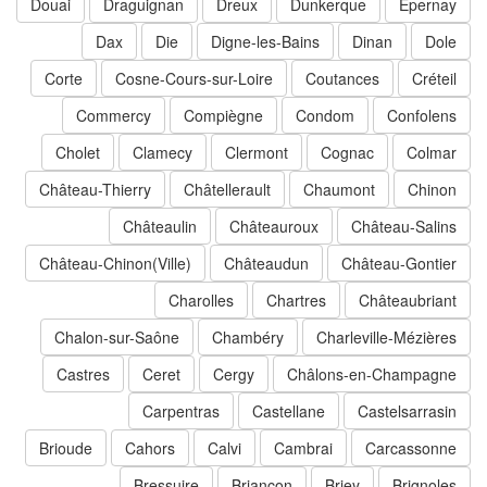
Douai
Draguignan
Dreux
Dunkerque
Épernay
Dax
Die
Digne-les-Bains
Dinan
Dole
Corte
Cosne-Cours-sur-Loire
Coutances
Créteil
Commercy
Compiègne
Condom
Confolens
Cholet
Clamecy
Clermont
Cognac
Colmar
Château-Thierry
Châtellerault
Chaumont
Chinon
Châteaulin
Châteauroux
Château-Salins
Château-Chinon(Ville)
Châteaudun
Château-Gontier
Charolles
Chartres
Châteaubriant
Chalon-sur-Saône
Chambéry
Charleville-Mézières
Castres
Ceret
Cergy
Châlons-en-Champagne
Carpentras
Castellane
Castelsarrasin
Brioude
Cahors
Calvi
Cambrai
Carcassonne
Bressuire
Briançon
Briey
Brignoles