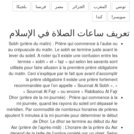
تونس
المغرب
الجزائر
مصر
فرنسا
بلجيكا
سويسرا
كندا
عريف ساعات الصلاة في الإسلام
Sobh (prière du matin) : Prière qui commence à l’aube ou
au crépuscule du matin. Le sobh se termine juste avant le
lever du soleil. A noter qu’il existe une confusion entre les
termes « sobh » et « fajr » qui selon les savants sont
utilisés pour faire allusion à la première prière obligatoire
du matin. Ceci s’explique par le fait que avant d’accomplir
la prière obligatoire il existe une prière fortement
recommandée que l’on appelle « Sounnat Al Sobh », «
Sounnat Al Fajr » ou encore « Rabibatou Al Fajr »
Dhor (prière de la mi-journée) : Prière qui commence à la
mi-journée, quand les rayons du soleil ont dépassé le
méridien. Par commodité de nombreux horaires de prières
ajoutent 5 minutes à la mi-journée pour déterminer le début
de Dhor. Le dhor se termine au début du Asr.
Asr (prière de l’après-midi) : L’horaire de la prière du Asr
dépend de la taille de l’ombre projeté par un objet. Selon