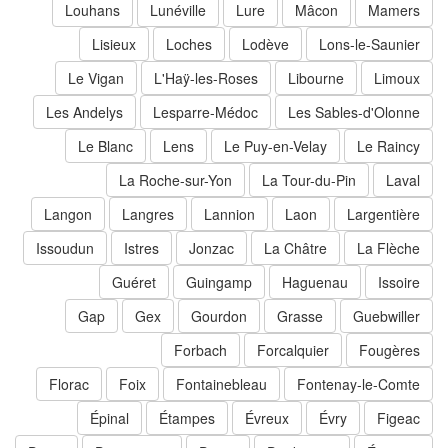
Louhans
Lunéville
Lure
Mâcon
Mamers
Lisieux
Loches
Lodève
Lons-le-Saunier
Le Vigan
L'Haÿ-les-Roses
Libourne
Limoux
Les Andelys
Lesparre-Médoc
Les Sables-d'Olonne
Le Blanc
Lens
Le Puy-en-Velay
Le Raincy
La Roche-sur-Yon
La Tour-du-Pin
Laval
Langon
Langres
Lannion
Laon
Largentière
Issoudun
Istres
Jonzac
La Châtre
La Flèche
Guéret
Guingamp
Haguenau
Issoire
Gap
Gex
Gourdon
Grasse
Guebwiller
Forbach
Forcalquier
Fougères
Florac
Foix
Fontainebleau
Fontenay-le-Comte
Épinal
Étampes
Évreux
Évry
Figeac