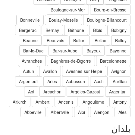
Boulogne-sur-Mer
Bourg-en-Bresse
Bonneville
Boulay-Moselle
Boulogne-Billancourt
Bergerac
Bernay
Béthune
Blois
Bobigny
Beaune
Beauvais
Belfort
Bellac
Belley
Bar-le-Duc
Bar-sur-Aube
Bayeux
Bayonne
Avranches
Bagnères-de-Bigorre
Barcelonnette
Autun
Avallon
Avesnes-sur-Helpe
Avignon
Argenteuil
Arles
Aubusson
Auch
Aurillac
Apt
Arcachon
Argèles-Gazost
Argentan
Altkirch
Ambert
Ancenis
Angoulême
Antony
Abbeville
Albertville
Albi
Alençon
Ales
لدان