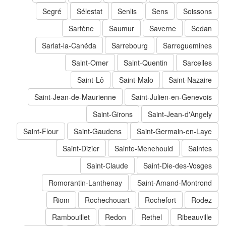
Segré
Sélestat
Senlis
Sens
Soissons
Sartène
Saumur
Saverne
Sedan
Sarlat-la-Canéda
Sarrebourg
Sarreguemines
Saint-Omer
Saint-Quentin
Sarcelles
Saint-Lô
Saint-Malo
Saint-Nazaire
Saint-Jean-de-Maurienne
Saint-Julien-en-Genevois
Saint-Girons
Saint-Jean-d'Angely
Saint-Flour
Saint-Gaudens
Saint-Germain-en-Laye
Saint-Dizier
Sainte-Menehould
Saintes
Saint-Claude
Saint-Die-des-Vosges
Romorantin-Lanthenay
Saint-Amand-Montrond
Riom
Rochechouart
Rochefort
Rodez
Rambouillet
Redon
Rethel
Ribeauville