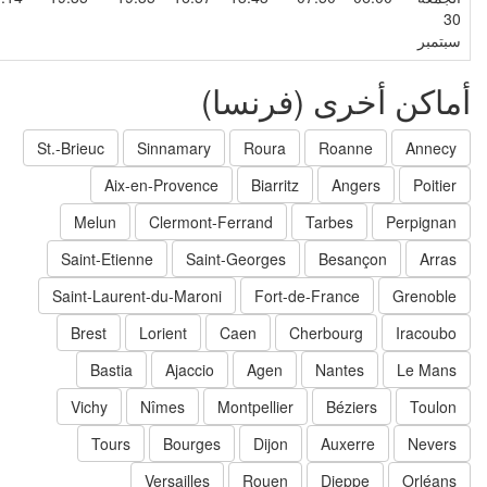
3
بتمبر
ماكن أخرى (فرنسا)
St.-Brieuc
Sinnamary
Roura
Roanne
Annecy
Aix-en-Provence
Biarritz
Angers
Poitier
Melun
Clermont-Ferrand
Tarbes
Perpignan
Saint-Etienne
Saint-Georges
Besançon
Arras
Saint-Laurent-du-Maroni
Fort-de-France
Grenoble
Brest
Lorient
Caen
Cherbourg
Iracoubo
Bastia
Ajaccio
Agen
Nantes
Le Mans
Vichy
Nîmes
Montpellier
Béziers
Toulon
Tours
Bourges
Dijon
Auxerre
Nevers
Versailles
Rouen
Dieppe
Orléans