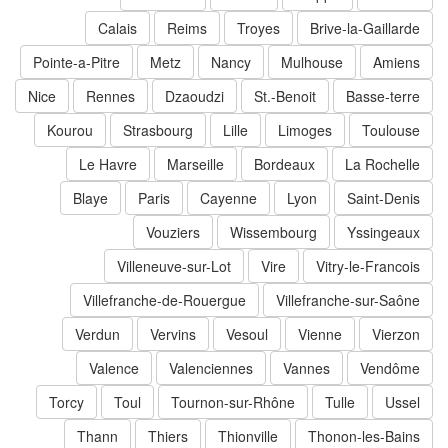
Calais
Reims
Troyes
Brive-la-Gaillarde
Pointe-a-Pitre
Metz
Nancy
Mulhouse
Amiens
Nice
Rennes
Dzaoudzi
St.-Benoit
Basse-terre
Kourou
Strasbourg
Lille
Limoges
Toulouse
Le Havre
Marseille
Bordeaux
La Rochelle
Blaye
Paris
Cayenne
Lyon
Saint-Denis
Vouziers
Wissembourg
Yssingeaux
Villeneuve-sur-Lot
Vire
Vitry-le-Francois
Villefranche-de-Rouergue
Villefranche-sur-Saône
Verdun
Vervins
Vesoul
Vienne
Vierzon
Valence
Valenciennes
Vannes
Vendôme
Torcy
Toul
Tournon-sur-Rhône
Tulle
Ussel
Thann
Thiers
Thionville
Thonon-les-Bains