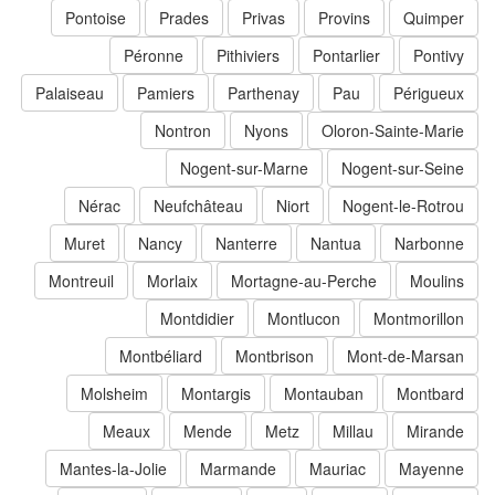
Pontoise
Prades
Privas
Provins
Quimper
Péronne
Pithiviers
Pontarlier
Pontivy
Palaiseau
Pamiers
Parthenay
Pau
Périgueux
Nontron
Nyons
Oloron-Sainte-Marie
Nogent-sur-Marne
Nogent-sur-Seine
Nérac
Neufchâteau
Niort
Nogent-le-Rotrou
Muret
Nancy
Nanterre
Nantua
Narbonne
Montreuil
Morlaix
Mortagne-au-Perche
Moulins
Montdidier
Montlucon
Montmorillon
Montbéliard
Montbrison
Mont-de-Marsan
Molsheim
Montargis
Montauban
Montbard
Meaux
Mende
Metz
Millau
Mirande
Mantes-la-Jolie
Marmande
Mauriac
Mayenne