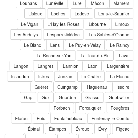
Louhans
Lunéville
Lure
Mâcon
Mamers
Lisieux
Loches
Lodève
Lons-le-Saunier
Le Vigan
L'Haÿ-les-Roses
Libourne
Limoux
Les Andelys
Lesparre-Médoc
Les Sables-d'Olonne
Le Blanc
Lens
Le Puy-en-Velay
Le Raincy
La Roche-sur-Yon
La Tour-du-Pin
Laval
Langon
Langres
Lannion
Laon
Largentière
Issoudun
Istres
Jonzac
La Châtre
La Flèche
Guéret
Guingamp
Haguenau
Issoire
Gap
Gex
Gourdon
Grasse
Guebwiller
Forbach
Forcalquier
Fougères
Florac
Foix
Fontainebleau
Fontenay-le-Comte
Épinal
Étampes
Évreux
Évry
Figeac