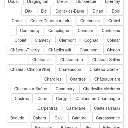
Douai
Draguignan
Dreux
Dunkerque
Épernay
Dax
Die
Digne-les-Bains
Dinan
Dole
Corte
Cosne-Cours-sur-Loire
Coutances
Créteil
Commercy
Compiègne
Condom
Confolens
Cholet
Clamecy
Clermont
Cognac
Colmar
Château-Thierry
Châtellerault
Chaumont
Chinon
Châteaulin
Châteauroux
Château-Salins
Château-Chinon(Ville)
Châteaudun
Château-Gontier
Charolles
Chartres
Châteaubriant
Chalon-sur-Saône
Chambéry
Charleville-Mézières
Castres
Ceret
Cergy
Châlons-en-Champagne
Carpentras
Castellane
Castelsarrasin
Brioude
Cahors
Calvi
Cambrai
Carcassonne
Bressuire
Briançon
Briey
Brignoles