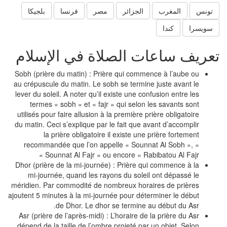
تونس
المغرب
الجزائر
مصر
فرنسا
بلجيكا
سويسرا
كندا
عريف ساعات الصلاة في الإسلام
Sobh (prière du matin) : Prière qui commence à l’aube ou
au crépuscule du matin. Le sobh se termine juste avant le
lever du soleil. A noter qu’il existe une confusion entre les
termes « sobh » et « fajr » qui selon les savants sont
utilisés pour faire allusion à la première prière obligatoire
du matin. Ceci s’explique par le fait que avant d’accomplir
la prière obligatoire il existe une prière fortement
recommandée que l’on appelle « Sounnat Al Sobh », «
Sounnat Al Fajr » ou encore « Rabibatou Al Fajr »
Dhor (prière de la mi-journée) : Prière qui commence à la
mi-journée, quand les rayons du soleil ont dépassé le
méridien. Par commodité de nombreux horaires de prières
ajoutent 5 minutes à la mi-journée pour déterminer le début
de Dhor. Le dhor se termine au début du Asr.
Asr (prière de l’après-midi) : L’horaire de la prière du Asr
dépend de la taille de l’ombre projeté par un objet. Selon