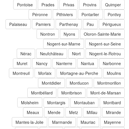
Pontoise
Prades
Privas
Provins
Quimper
Péronne
Pithiviers
Pontarlier
Pontivy
Palaiseau
Pamiers
Parthenay
Pau
Périgueux
Nontron
Nyons
Oloron-Sainte-Marie
Nogent-sur-Marne
Nogent-sur-Seine
Nérac
Neufchâteau
Niort
Nogent-le-Rotrou
Muret
Nancy
Nanterre
Nantua
Narbonne
Montreuil
Morlaix
Mortagne-au-Perche
Moulins
Montdidier
Montlucon
Montmorillon
Montbéliard
Montbrison
Mont-de-Marsan
Molsheim
Montargis
Montauban
Montbard
Meaux
Mende
Metz
Millau
Mirande
Mantes-la-Jolie
Marmande
Mauriac
Mayenne