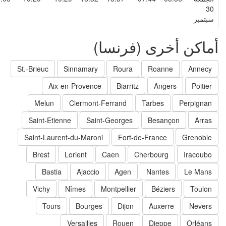
3
بتمبر
ماكن أخرى (فرنسا)
St.-Brieuc
Sinnamary
Roura
Roanne
Annecy
Aix-en-Provence
Biarritz
Angers
Poitier
Melun
Clermont-Ferrand
Tarbes
Perpignan
Saint-Etienne
Saint-Georges
Besançon
Arras
Saint-Laurent-du-Maroni
Fort-de-France
Grenoble
Brest
Lorient
Caen
Cherbourg
Iracoubo
Bastia
Ajaccio
Agen
Nantes
Le Mans
Vichy
Nîmes
Montpellier
Béziers
Toulon
Tours
Bourges
Dijon
Auxerre
Nevers
Versailles
Rouen
Dieppe
Orléans