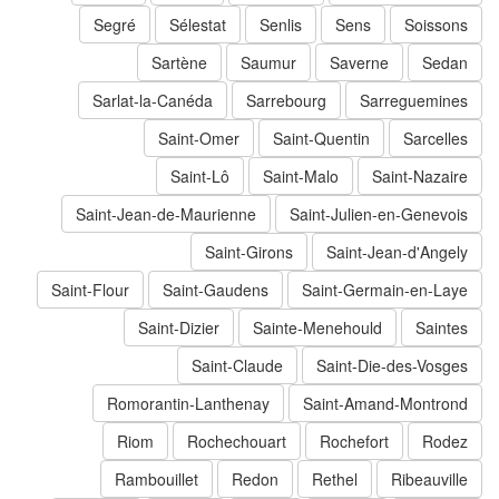
Segré
Sélestat
Senlis
Sens
Soissons
Sartène
Saumur
Saverne
Sedan
Sarlat-la-Canéda
Sarrebourg
Sarreguemines
Saint-Omer
Saint-Quentin
Sarcelles
Saint-Lô
Saint-Malo
Saint-Nazaire
Saint-Jean-de-Maurienne
Saint-Julien-en-Genevois
Saint-Girons
Saint-Jean-d'Angely
Saint-Flour
Saint-Gaudens
Saint-Germain-en-Laye
Saint-Dizier
Sainte-Menehould
Saintes
Saint-Claude
Saint-Die-des-Vosges
Romorantin-Lanthenay
Saint-Amand-Montrond
Riom
Rochechouart
Rochefort
Rodez
Rambouillet
Redon
Rethel
Ribeauville