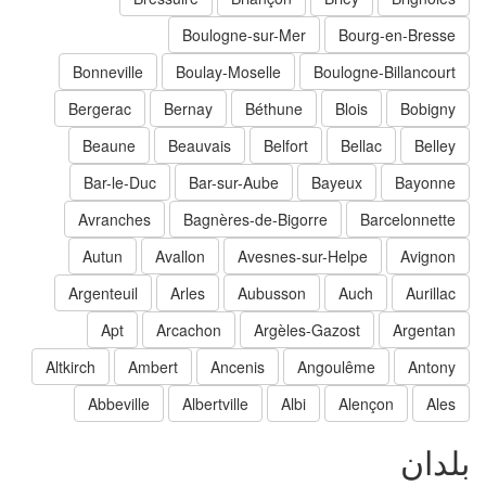
Boulogne-sur-Mer
Bourg-en-Bresse
Bonneville
Boulay-Moselle
Boulogne-Billancourt
Bergerac
Bernay
Béthune
Blois
Bobigny
Beaune
Beauvais
Belfort
Bellac
Belley
Bar-le-Duc
Bar-sur-Aube
Bayeux
Bayonne
Avranches
Bagnères-de-Bigorre
Barcelonnette
Autun
Avallon
Avesnes-sur-Helpe
Avignon
Argenteuil
Arles
Aubusson
Auch
Aurillac
Apt
Arcachon
Argèles-Gazost
Argentan
Altkirch
Ambert
Ancenis
Angoulême
Antony
Abbeville
Albertville
Albi
Alençon
Ales
لدان