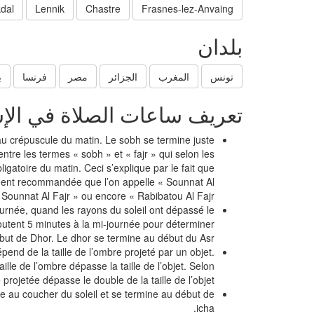
dal
Lennik
Chastre
Frasnes-lez-Anvaing
بلدان
تونس
المغرب
الجزائر
مصر
فرنسا
ب
تعريف ساعات الصلاة في الإ
au crépuscule du matin. Le sobh se termine juste
 entre les termes « sobh » et « fajr » qui selon les
ligatoire du matin. Ceci s’explique par le fait que
rtement recommandée que l’on appelle « Sounnat Al
Sounnat Al Fajr » ou encore « Rabibatou Al Fajr »
ournée, quand les rayons du soleil ont dépassé le
utent 5 minutes à la mi-journée pour déterminer
but de Dhor. Le dhor se termine au début du Asr.
épend de la taille de l’ombre projeté par un objet.
ille de l’ombre dépasse la taille de l’objet. Selon
projetée dépasse le double de la taille de l’objet.
e au coucher du soleil et se termine au début de
icha.