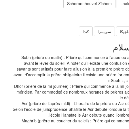
Scherpenheuvel-Zichem
Laak
لجيكا
سويسرا
كندا
سلام
Sobh (prière du matin) : Prière qui commence à l’aube ou 
avant le lever du soleil. A noter qu’il existe une confusion
savants sont utilisés pour faire allusion à la première prière ob
avant d’accomplir la prière obligatoire il existe une prière fo
Sobh », « 
Dhor (prière de la mi-journée) : Prière qui commence à la mi-j
méridien. Par commodité de nombreux horaires de prières ajo
le dé
Asr (prière de l’après-midi) : L’horaire de la prière du Asr d
Selon l’école de jurisprudence Shâfiite le Asr débute lorsque la ta
l’école Hanafite le Asr débute quand l’ombre 
Maghrib (prière au coucher du soleil) : Prière qui commenc