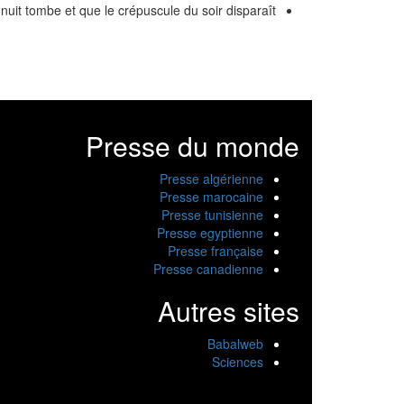
nuit tombe et que le crépuscule du soir disparaît.
Presse du monde
Presse algérienne
Presse marocaine
Presse tunisienne
Presse egyptienne
Presse française
Presse canadienne
Autres sites
Babalweb
Sciences