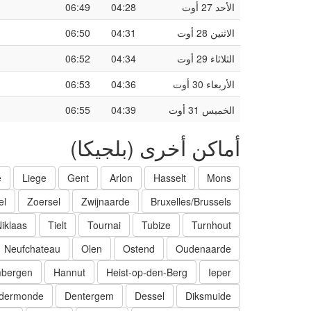
الأحد 27 أوت
04:28
06:49
الاثنين 28 أوت
04:31
06:50
الثلاثاء 29 أوت
04:34
06:52
الأربعاء 30 أوت
04:36
06:53
الخميس 31 أوت
04:39
06:55
أماكن أخرى (بلجيكا)
e
Liege
Gent
Arlon
Hasselt
Mons
el
Zoersel
Zwijnaarde
Bruxelles/Brussels
Niklaas
Tielt
Tournai
Tubize
Turnhout
Neufchateau
Olen
Ostend
Oudenaarde
mbergen
Hannut
Heist-op-den-Berg
Ieper
dermonde
Dentergem
Dessel
Diksmuide