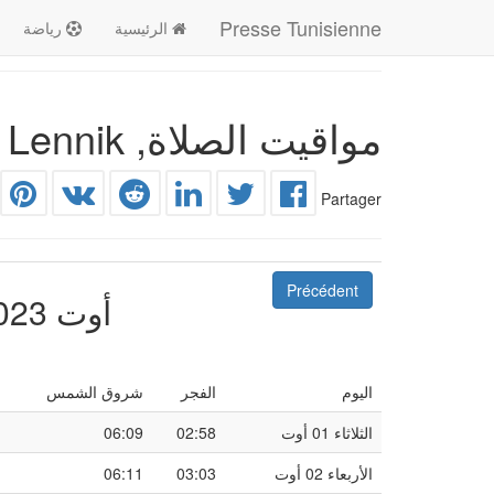
Presse Tunisienne
الرئيسية
رياضة
مواقيت الصلاة, Lennik وضواحيها
Partager
Précédent
أوت 2023
اليوم
الفجر
شروق الشمس
الثلاثاء 01 أوت
02:58
06:09
الأربعاء 02 أوت
03:03
06:11