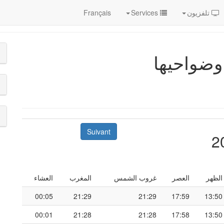
تلفزيون
Services
Français
Suivant
الظهر
العصر
غروب الشمس
المغرب
العشاء
00:05
21:29
21:29
17:59
13:50
00:01
21:28
21:28
17:58
13:50