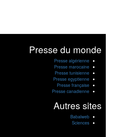
Presse du monde
Presse algérienne
Presse marocaine
Presse tunisienne
Presse egyptienne
Presse française
Presse canadienne
Autres sites
Babalweb
Sciences