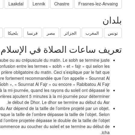
Laakdal
Lennik
Chastre
Frasnes-lez-Anvaing
بلدان
تونس
المغرب
الجزائر
مصر
فرنسا
بلجيكا
تعريف ساعات الصلاة في الإسلام
’aube ou au crépuscule du matin. Le sobh se termine juste
confusion entre les termes « sobh » et « fajr » qui selon les
 prière obligatoire du matin. Ceci s’explique par le fait que
prière fortement recommandée que l’on appelle « Sounnat Al
Sobh », « Sounnat Al Fajr » ou encore « Rabibatou Al Fajr »
à la mi-journée, quand les rayons du soleil ont dépassé le
ières ajoutent 5 minutes à la mi-journée pour déterminer
le début de Dhor. Le dhor se termine au début du Asr.
e du Asr dépend de la taille de l’ombre projeté par un objet.
sque la taille de l’ombre dépasse la taille de l’objet. Selon
 l’ombre projetée dépasse le double de la taille de l’objet.
i commence au coucher du soleil et se termine au début de
icha.