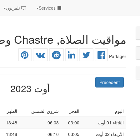
Services
تلفزيون
مواقيت الصلاة, Chastre وضواحيها
Partager
Précédent
أوت 2023
اليوم
الفجر
شروق الشمس
الظهر
الثلاثاء 01 أوت
03:00
06:08
13:48
الأربعاء 02 أوت
03:05
06:10
13:48