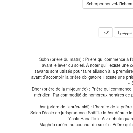
Scherpenheuvel-Zichem
سويسرا
كندا
Sobh (prière du matin) : Prière qui commence à l
avant le lever du soleil. A noter qu’il existe une 
savants sont utilisés pour faire allusion à la première
avant d’accomplir la prière obligatoire il existe une 
Dhor (prière de la mi-journée) : Prière qui commence 
méridien. Par commodité de nombreux horaires de pr
Asr (prière de l’après-midi) : L’horaire de la prièr
Selon l’école de jurisprudence Shâfiite le Asr débute lor
l’école Hanafite le Asr débute quand
Maghrib (prière au coucher du soleil) : Prière qu