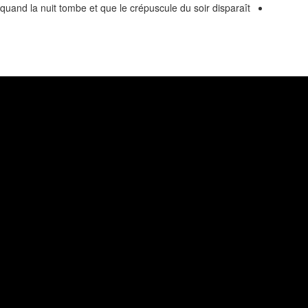
quand la nuit tombe et que le crépuscule du soir disparaît.