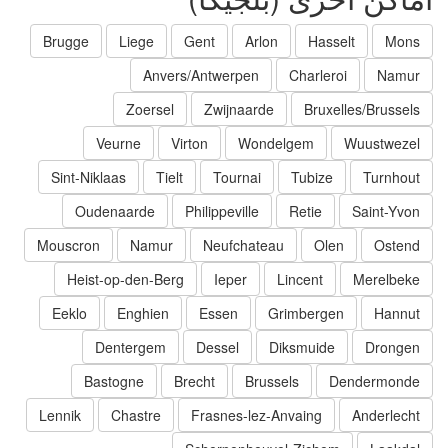
Brugge
Liege
Gent
Arlon
Hasselt
Mons
Anvers/Antwerpen
Charleroi
Namur
Zoersel
Zwijnaarde
Bruxelles/Brussels
Veurne
Virton
Wondelgem
Wuustwezel
Sint-Niklaas
Tielt
Tournai
Tubize
Turnhout
Oudenaarde
Philippeville
Retie
Saint-Yvon
Mouscron
Namur
Neufchateau
Olen
Ostend
Heist-op-den-Berg
Ieper
Lincent
Merelbeke
Eeklo
Enghien
Essen
Grimbergen
Hannut
Dentergem
Dessel
Diksmuide
Drongen
Bastogne
Brecht
Brussels
Dendermonde
Lennik
Chastre
Frasnes-lez-Anvaing
Anderlecht