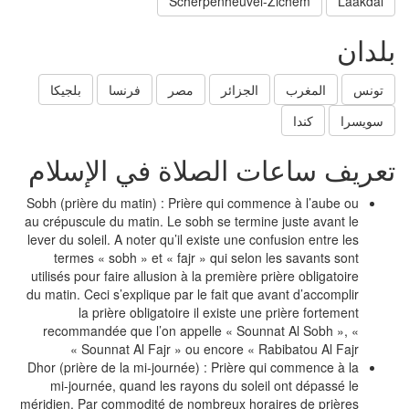
Scherpenheuvel-Zichem
Laakdal
لدان
تونس
المغرب
الجزائر
مصر
فرنسا
بلجيكا
سويسرا
كندا
عريف ساعات الصلاة في الإسلام
Sobh (prière du matin) : Prière qui commence à l’aube ou
au crépuscule du matin. Le sobh se termine juste avant le
lever du soleil. A noter qu’il existe une confusion entre les
termes « sobh » et « fajr » qui selon les savants sont
utilisés pour faire allusion à la première prière obligatoire
du matin. Ceci s’explique par le fait que avant d’accomplir
la prière obligatoire il existe une prière fortement
recommandée que l’on appelle « Sounnat Al Sobh », «
Sounnat Al Fajr » ou encore « Rabibatou Al Fajr »
Dhor (prière de la mi-journée) : Prière qui commence à la
mi-journée, quand les rayons du soleil ont dépassé le
méridien. Par commodité de nombreux horaires de prières