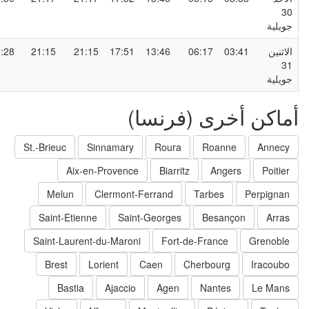
3
ويلية
لاثنين
03:41
06:17
13:46
17:51
21:15
21:15
23:28
3
ويلية
ماكن أخرى (فرنسا)
St.-Brieuc
Sinnamary
Roura
Roanne
Annecy
Aix-en-Provence
Biarritz
Angers
Poitier
Melun
Clermont-Ferrand
Tarbes
Perpignan
Saint-Etienne
Saint-Georges
Besançon
Arras
Saint-Laurent-du-Maroni
Fort-de-France
Grenoble
Brest
Lorient
Caen
Cherbourg
Iracoubo
Bastia
Ajaccio
Agen
Nantes
Le Mans