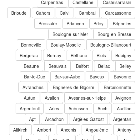
Carpentras
Castellane
Castelsarrasin
Brioude
Cahors
Calvi
Cambrai
Carcassonne
Bressuire
Briançon
Briey
Brignoles
Boulogne-sur-Mer
Bourg-en-Bresse
Bonneville
Boulay-Moselle
Boulogne-Billancourt
Bergerac
Bernay
Béthune
Blois
Bobigny
Beaune
Beauvais
Belfort
Bellac
Belley
Bar-le-Duc
Bar-sur-Aube
Bayeux
Bayonne
Avranches
Bagnères-de-Bigorre
Barcelonnette
Autun
Avallon
Avesnes-sur-Helpe
Avignon
Argenteuil
Arles
Aubusson
Auch
Aurillac
Apt
Arcachon
Argèles-Gazost
Argentan
Altkirch
Ambert
Ancenis
Angoulême
Antony