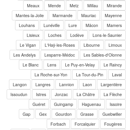
Meaux
Mende
Metz
Millau
Mirande
Mantes-la-Jolie
Marmande
Mauriac
Mayenne
Louhans
Lunéville
Lure
Mâcon
Mamers
Lisieux
Loches
Lodève
Lons-le-Saunier
Le Vigan
L'Haÿ-les-Roses
Libourne
Limoux
Les Andelys
Lesparre-Médoc
Les Sables-d'Olonne
Le Blanc
Lens
Le Puy-en-Velay
Le Raincy
La Roche-sur-Yon
La Tour-du-Pin
Laval
Langon
Langres
Lannion
Laon
Largentière
Issoudun
Istres
Jonzac
La Châtre
La Flèche
Guéret
Guingamp
Haguenau
Issoire
Gap
Gex
Gourdon
Grasse
Guebwiller
Forbach
Forcalquier
Fougères