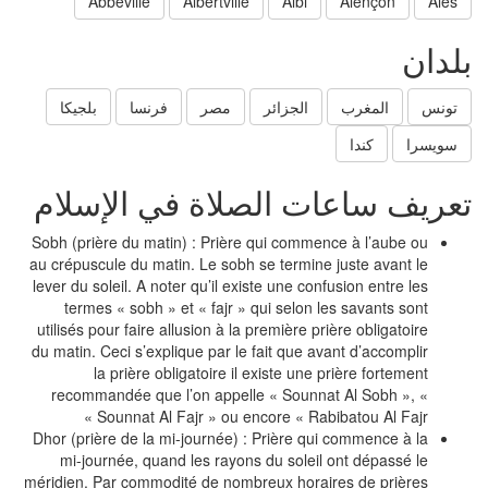
Abbeville
Albertville
Albi
Alençon
Ales
لدان
تونس
المغرب
الجزائر
مصر
فرنسا
بلجيكا
سويسرا
كندا
عريف ساعات الصلاة في الإسلام
Sobh (prière du matin) : Prière qui commence à l’aube ou
au crépuscule du matin. Le sobh se termine juste avant le
lever du soleil. A noter qu’il existe une confusion entre les
termes « sobh » et « fajr » qui selon les savants sont
utilisés pour faire allusion à la première prière obligatoire
du matin. Ceci s’explique par le fait que avant d’accomplir
la prière obligatoire il existe une prière fortement
recommandée que l’on appelle « Sounnat Al Sobh », «
Sounnat Al Fajr » ou encore « Rabibatou Al Fajr »
Dhor (prière de la mi-journée) : Prière qui commence à la
mi-journée, quand les rayons du soleil ont dépassé le
méridien. Par commodité de nombreux horaires de prières