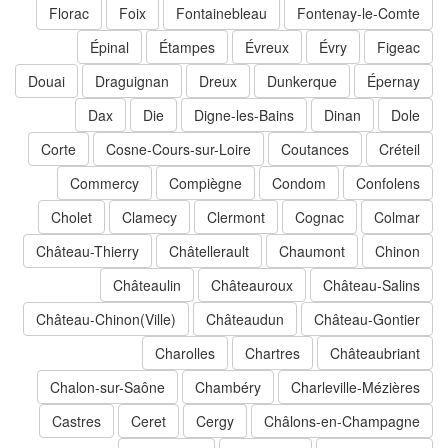
Florac
Foix
Fontainebleau
Fontenay-le-Comte
Épinal
Étampes
Évreux
Évry
Figeac
Douai
Draguignan
Dreux
Dunkerque
Épernay
Dax
Die
Digne-les-Bains
Dinan
Dole
Corte
Cosne-Cours-sur-Loire
Coutances
Créteil
Commercy
Compiègne
Condom
Confolens
Cholet
Clamecy
Clermont
Cognac
Colmar
Château-Thierry
Châtellerault
Chaumont
Chinon
Châteaulin
Châteauroux
Château-Salins
Château-Chinon(Ville)
Châteaudun
Château-Gontier
Charolles
Chartres
Châteaubriant
Chalon-sur-Saône
Chambéry
Charleville-Mézières
Castres
Ceret
Cergy
Châlons-en-Champagne