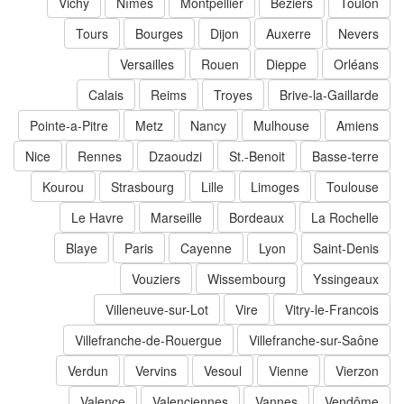
Vichy
Nîmes
Montpellier
Béziers
Toulon
Tours
Bourges
Dijon
Auxerre
Nevers
Versailles
Rouen
Dieppe
Orléans
Calais
Reims
Troyes
Brive-la-Gaillarde
Pointe-a-Pitre
Metz
Nancy
Mulhouse
Amiens
Nice
Rennes
Dzaoudzi
St.-Benoit
Basse-terre
Kourou
Strasbourg
Lille
Limoges
Toulouse
Le Havre
Marseille
Bordeaux
La Rochelle
Blaye
Paris
Cayenne
Lyon
Saint-Denis
Vouziers
Wissembourg
Yssingeaux
Villeneuve-sur-Lot
Vire
Vitry-le-Francois
Villefranche-de-Rouergue
Villefranche-sur-Saône
Verdun
Vervins
Vesoul
Vienne
Vierzon
Valence
Valenciennes
Vannes
Vendôme