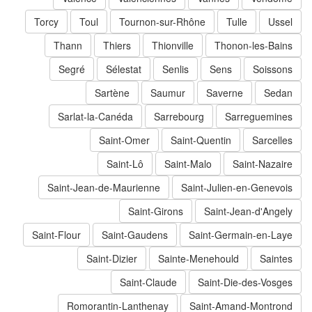
Torcy
Toul
Tournon-sur-Rhône
Tulle
Ussel
Thann
Thiers
Thionville
Thonon-les-Bains
Segré
Sélestat
Senlis
Sens
Soissons
Sartène
Saumur
Saverne
Sedan
Sarlat-la-Canéda
Sarrebourg
Sarreguemines
Saint-Omer
Saint-Quentin
Sarcelles
Saint-Lô
Saint-Malo
Saint-Nazaire
Saint-Jean-de-Maurienne
Saint-Julien-en-Genevois
Saint-Girons
Saint-Jean-d'Angely
Saint-Flour
Saint-Gaudens
Saint-Germain-en-Laye
Saint-Dizier
Sainte-Menehould
Saintes
Saint-Claude
Saint-Die-des-Vosges
Romorantin-Lanthenay
Saint-Amand-Montrond