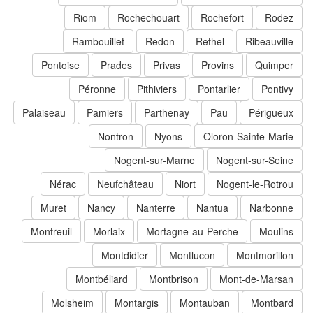
Riom
Rochechouart
Rochefort
Rodez
Rambouillet
Redon
Rethel
Ribeauville
Pontoise
Prades
Privas
Provins
Quimper
Péronne
Pithiviers
Pontarlier
Pontivy
Palaiseau
Pamiers
Parthenay
Pau
Périgueux
Nontron
Nyons
Oloron-Sainte-Marie
Nogent-sur-Marne
Nogent-sur-Seine
Nérac
Neufchâteau
Niort
Nogent-le-Rotrou
Muret
Nancy
Nanterre
Nantua
Narbonne
Montreuil
Morlaix
Mortagne-au-Perche
Moulins
Montdidier
Montlucon
Montmorillon
Montbéliard
Montbrison
Mont-de-Marsan
Molsheim
Montargis
Montauban
Montbard