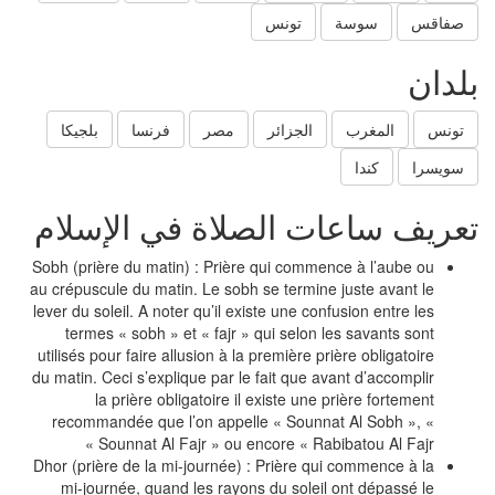
صفاقس
سوسة
تونس
بلدان
تونس
المغرب
الجزائر
مصر
فرنسا
بلجيكا
سويسرا
كندا
تعريف ساعات الصلاة في الإسلام
Sobh (prière du matin) : Prière qui commence à l’aube ou
au crépuscule du matin. Le sobh se termine juste avant le
lever du soleil. A noter qu’il existe une confusion entre les
termes « sobh » et « fajr » qui selon les savants sont
utilisés pour faire allusion à la première prière obligatoire
du matin. Ceci s’explique par le fait que avant d’accomplir
la prière obligatoire il existe une prière fortement
recommandée que l’on appelle « Sounnat Al Sobh », «
Sounnat Al Fajr » ou encore « Rabibatou Al Fajr »
Dhor (prière de la mi-journée) : Prière qui commence à la
mi-journée, quand les rayons du soleil ont dépassé le