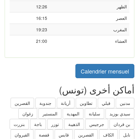
الظهر
12:26
العصر
16:15
المغرب
19:23
العشاء
21:00
Calendrier mensuel
أماكن أخرى (تونس)
مدنين
قبلي
تطاوين
أريانة
جندوبة
القصرين
سيدي بوزيد
سليانة
المهدية
المنستير
زغوان
بن قردان
جرجيس
الذهيبة
توزر
باجة
بنزرت
نابل
الكاف
القصرين
قابس
قفصة
القيروان