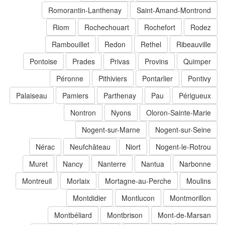
Romorantin-Lanthenay
Saint-Amand-Montrond
Riom
Rochechouart
Rochefort
Rodez
Rambouillet
Redon
Rethel
Ribeauville
Pontoise
Prades
Privas
Provins
Quimper
Péronne
Pithiviers
Pontarlier
Pontivy
Palaiseau
Pamiers
Parthenay
Pau
Périgueux
Nontron
Nyons
Oloron-Sainte-Marie
Nogent-sur-Marne
Nogent-sur-Seine
Nérac
Neufchâteau
Niort
Nogent-le-Rotrou
Muret
Nancy
Nanterre
Nantua
Narbonne
Montreuil
Morlaix
Mortagne-au-Perche
Moulins
Montdidier
Montlucon
Montmorillon
Montbéliard
Montbrison
Mont-de-Marsan