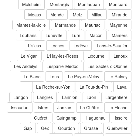
Molsheim
Montargis
Montauban
Montbard
Meaux
Mende
Metz
Millau
Mirande
Mantes-la-Jolie
Marmande
Mauriac
Mayenne
Louhans
Lunéville
Lure
Mâcon
Mamers
Lisieux
Loches
Lodève
Lons-le-Saunier
Le Vigan
L'Haÿ-les-Roses
Libourne
Limoux
Les Andelys
Lesparre-Médoc
Les Sables-d'Olonne
Le Blanc
Lens
Le Puy-en-Velay
Le Raincy
La Roche-sur-Yon
La Tour-du-Pin
Laval
Langon
Langres
Lannion
Laon
Largentière
Issoudun
Istres
Jonzac
La Châtre
La Flèche
Guéret
Guingamp
Haguenau
Issoire
Gap
Gex
Gourdon
Grasse
Guebwiller