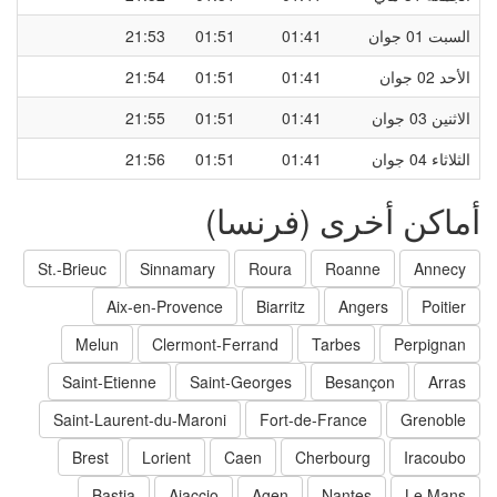
السبت 01 جوان
01:41
01:51
21:53
الأحد 02 جوان
01:41
01:51
21:54
الاثنين 03 جوان
01:41
01:51
21:55
الثلاثاء 04 جوان
01:41
01:51
21:56
أماكن أخرى (فرنسا)
St.-Brieuc
Sinnamary
Roura
Roanne
Annecy
Aix-en-Provence
Biarritz
Angers
Poitier
Melun
Clermont-Ferrand
Tarbes
Perpignan
Saint-Etienne
Saint-Georges
Besançon
Arras
Saint-Laurent-du-Maroni
Fort-de-France
Grenoble
Brest
Lorient
Caen
Cherbourg
Iracoubo
Bastia
Ajaccio
Agen
Nantes
Le Mans