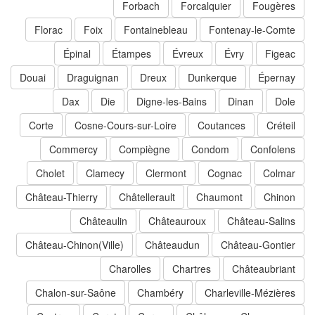
Forbach
Forcalquier
Fougères
Florac
Foix
Fontainebleau
Fontenay-le-Comte
Épinal
Étampes
Évreux
Évry
Figeac
Douai
Draguignan
Dreux
Dunkerque
Épernay
Dax
Die
Digne-les-Bains
Dinan
Dole
Corte
Cosne-Cours-sur-Loire
Coutances
Créteil
Commercy
Compiègne
Condom
Confolens
Cholet
Clamecy
Clermont
Cognac
Colmar
Château-Thierry
Châtellerault
Chaumont
Chinon
Châteaulin
Châteauroux
Château-Salins
Château-Chinon(Ville)
Châteaudun
Château-Gontier
Charolles
Chartres
Châteaubriant
Chalon-sur-Saône
Chambéry
Charleville-Mézières