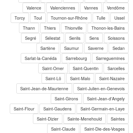
Valence
Valenciennes
Vannes
Vendôme
Torcy
Toul
Tournon-sur-Rhône
Tulle
Ussel
Thann
Thiers
Thionville
Thonon-les-Bains
Segré
Sélestat
Senlis
Sens
Soissons
Sartène
Saumur
Saverne
Sedan
Sarlat-la-Canéda
Sarrebourg
Sarreguemines
Saint-Omer
Saint-Quentin
Sarcelles
Saint-Lô
Saint-Malo
Saint-Nazaire
Saint-Jean-de-Maurienne
Saint-Julien-en-Genevois
Saint-Girons
Saint-Jean-d'Angely
Saint-Flour
Saint-Gaudens
Saint-Germain-en-Laye
Saint-Dizier
Sainte-Menehould
Saintes
Saint-Claude
Saint-Die-des-Vosges