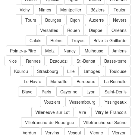
Vichy
Nîmes
Montpellier
Béziers
Toulon
Tours
Bourges
Dijon
Auxerre
Nevers
Versailles
Rouen
Dieppe
Orléans
Calais
Reims
Troyes
Brive-la-Gaillarde
Pointe-a-Pitre
Metz
Nancy
Mulhouse
Amiens
Nice
Rennes
Dzaoudzi
St.-Benoit
Basse-terre
Kourou
Strasbourg
Lille
Limoges
Toulouse
Le Havre
Marseille
Bordeaux
La Rochelle
Blaye
Paris
Cayenne
Lyon
Saint-Denis
Vouziers
Wissembourg
Yssingeaux
Villeneuve-sur-Lot
Vire
Vitry-le-Francois
Villefranche-de-Rouergue
Villefranche-sur-Saône
Verdun
Vervins
Vesoul
Vienne
Vierzon