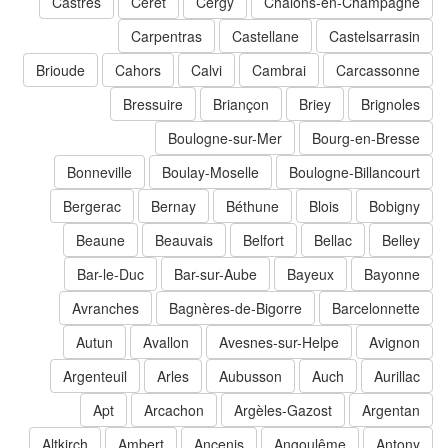
Castres
Ceret
Cergy
Châlons-en-Champagne
Carpentras
Castellane
Castelsarrasin
Brioude
Cahors
Calvi
Cambrai
Carcassonne
Bressuire
Briançon
Briey
Brignoles
Boulogne-sur-Mer
Bourg-en-Bresse
Bonneville
Boulay-Moselle
Boulogne-Billancourt
Bergerac
Bernay
Béthune
Blois
Bobigny
Beaune
Beauvais
Belfort
Bellac
Belley
Bar-le-Duc
Bar-sur-Aube
Bayeux
Bayonne
Avranches
Bagnères-de-Bigorre
Barcelonnette
Autun
Avallon
Avesnes-sur-Helpe
Avignon
Argenteuil
Arles
Aubusson
Auch
Aurillac
Apt
Arcachon
Argèles-Gazost
Argentan
Altkirch
Ambert
Ancenis
Angoulême
Antony